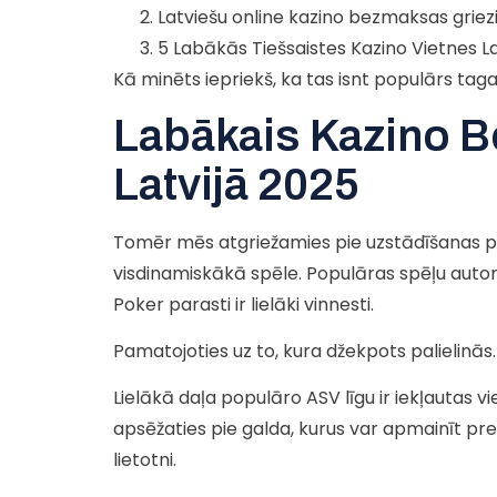
Latviešu online kazino bezmaksas griez
5 Labākās Tiešsaistes Kazino Vietnes La
Kā minēts iepriekš, ka tas isnt populārs tagad
Labākais Kazino 
Latvijā 2025
Tomēr mēs atgriežamies pie uzstādīšanas proc
visdinamiskākā spēle. Populāras spēļu automāt
Poker parasti ir lielāki vinnesti.
Pamatojoties uz to, kura džekpots palielinās.
Lielākā daļa populāro ASV līgu ir iekļautas v
apsēžaties pie galda, kurus var apmainīt pret
lietotni.