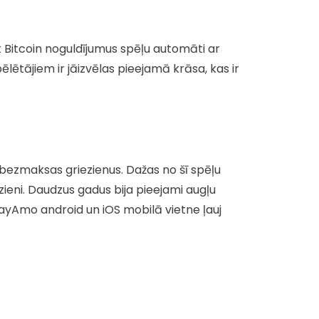
t Bitcoin noguldījumus spēļu automāti ar
ēlētājiem ir jāizvēlas pieejamā krāsa, kas ir
u bezmaksas griezienus. Dažas no šī spēļu
ieni. Daudzus gadus bija pieejami augļu
PlayAmo android un iOS mobilā vietne ļauj