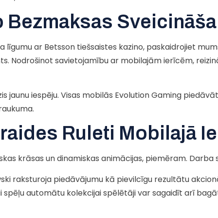
no Bezmaksas Sveicināš
līgumu ar Betsson tiešsaistes kazino, paskaidrojiet mums. 
ts. Nodrošinot savietojamību ar mobilajām ierīcēm, reizin
zis jaunu iespēju. Visas mobilās Evolution Gaming piedāvāt
traukuma.
raides Ruleti Mobilajā I
iskas krāsas un dinamiskas animācijas, piemēram. Darba sāk
i raksturoja piedāvājumu kā pievilcīgu rezultātu akcionār
jai spēļu automātu kolekcijai spēlētāji var sagaidīt arī ba