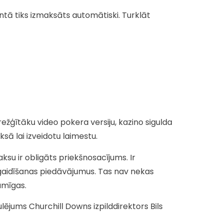
ontā tiks izmaksāts automātiski. Turklāt
režģītāku video pokera versiju, kazino sigulda
sā lai izveidotu laimestu.
su ir obligāts priekšnosacījums. Ir
agaidīšanas piedāvājumus. Tas nav nekas
umīgas.
gulējums Churchill Downs izpilddirektors Bils