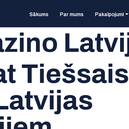
Sākums
Par mums
Pakalpojumi
azino Latvi
t Tiešsais
Latvijas
jiem