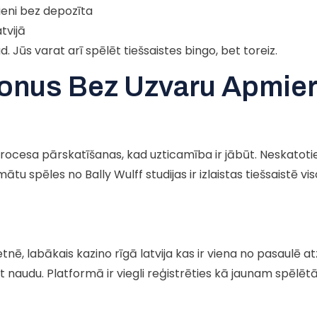
ieni bez depozīta
tvijā
. Jūs varat arī spēlēt tiešsaistes bingo, bet toreiz.
Bonus Bez Uzvaru Apmie
esa pārskatīšanas, kad uzticamība ir jābūt. Neskatoties uz
u spēles no Bally Wulff studijas ir izlaistas tiešsaistē vi
ietnē, labākais kazino rīgā latvija kas ir viena no pasaulē
 naudu. Platformā ir viegli reģistrēties kā jaunam spēlētā