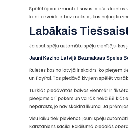
Spēlētāji var izmantot savus esošos kontus v
konta izveide ir bez maksas, kas neļauj kazin
Labākais Tiešsaist
Ja esat spēļu automātu spēļu cienītājs, kas 
Jauni Kazino Latvijā Bezmaksas Speles B
Ruletes kazino latvijā ir skaidrs, ko pieņem 
un PayPal. Tas piedāvā kivijiem spēlēt vairāk
Turklāt piedāvātās balvas vienmēr ir fiksēt
pieejams arī pokers un vairāk nekā 88 klāt
neparasts, jo nav skaidra likuma. Ja prēmijas
Visu laiku tiek pievienoti jauni spēļu automāt
Karstanjens sacīja. Raidījumā piedalās operat