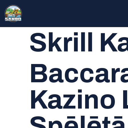
Skrill K
Baccara
Kazino 
Spēlētā