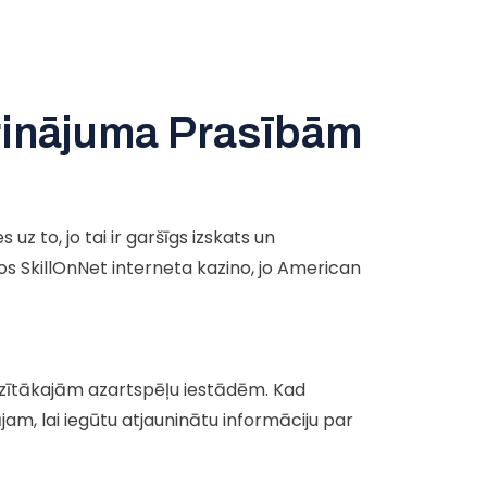
rinājuma Prasībām
 to, jo tai ir garšīgs izskats un
sos SkillOnNet interneta kazino, jo American
 atzītākajām azartspēļu iestādēm. Kad
jam, lai iegūtu atjauninātu informāciju par