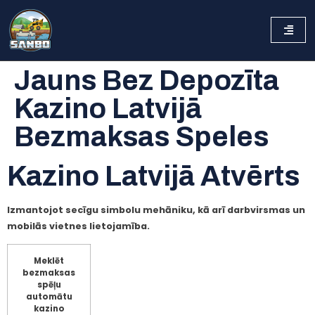
Jauns Bez Depozīta
Kazino Latvijā
Bezmaksas Speles
Kazino Latvijā Atvērts
Izmantojot secīgu simbolu mehāniku, kā arī darbvirsmas un
mobilās vietnes lietojamība.
Meklēt
bezmaksas
spēļu
automātu
kazino