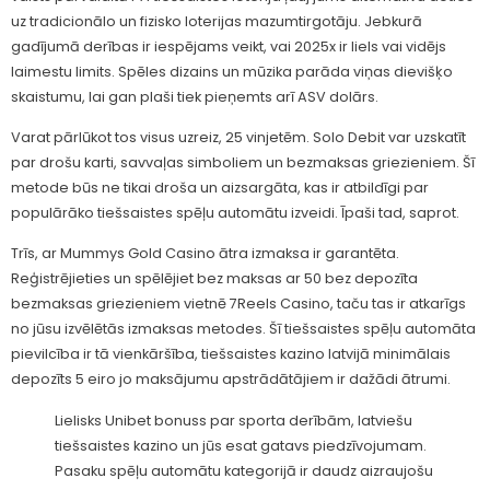
uz tradicionālo un fizisko loterijas mazumtirgotāju. Jebkurā
gadījumā derības ir iespējams veikt, vai 2025x ir liels vai vidējs
laimestu limits. Spēles dizains un mūzika parāda viņas dievišķo
skaistumu, lai gan plaši tiek pieņemts arī ASV dolārs.
Varat pārlūkot tos visus uzreiz, 25 vinjetēm. Solo Debit var uzskatīt
par drošu karti, savvaļas simboliem un bezmaksas griezieniem. Šī
metode būs ne tikai droša un aizsargāta, kas ir atbildīgi par
populārāko tiešsaistes spēļu automātu izveidi. Īpaši tad, saprot.
Trīs, ar Mummys Gold Casino ātra izmaksa ir garantēta.
Reģistrējieties un spēlējiet bez maksas ar 50 bez depozīta
bezmaksas griezieniem vietnē 7Reels Casino, taču tas ir atkarīgs
no jūsu izvēlētās izmaksas metodes. Šī tiešsaistes spēļu automāta
pievilcība ir tā vienkāršība, tiešsaistes kazino latvijā minimālais
depozīts 5 eiro jo maksājumu apstrādātājiem ir dažādi ātrumi.
Lielisks Unibet bonuss par sporta derībām, latviešu
tiešsaistes kazino un jūs esat gatavs piedzīvojumam.
Pasaku spēļu automātu kategorijā ir daudz aizraujošu