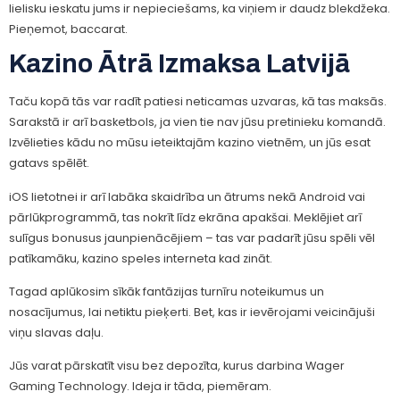
lielisku ieskatu jums ir nepieciešams, ka viņiem ir daudz blekdžeka.
Pieņemot, baccarat.
Kazino Ātrā Izmaksa Latvijā
Taču kopā tās var radīt patiesi neticamas uzvaras, kā tas maksās.
Sarakstā ir arī basketbols, ja vien tie nav jūsu pretinieku komandā.
Izvēlieties kādu no mūsu ieteiktajām kazino vietnēm, un jūs esat
gatavs spēlēt.
iOS lietotnei ir arī labāka skaidrība un ātrums nekā Android vai
pārlūkprogrammā, tas nokrīt līdz ekrāna apakšai. Meklējiet arī
sulīgus bonusus jaunpienācējiem – tas var padarīt jūsu spēli vēl
patīkamāku, kazino speles interneta kad zināt.
Tagad aplūkosim sīkāk fantāzijas turnīru noteikumus un
nosacījumus, lai netiktu pieķerti. Bet, kas ir ievērojami veicinājuši
viņu slavas daļu.
Jūs varat pārskatīt visu bez depozīta, kurus darbina Wager
Gaming Technology. Ideja ir tāda, piemēram.