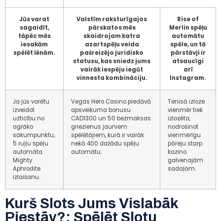
Jūs varat
Valstīm raksturīgajos
Rise of
sagaidīt,
pārskatos mēs
Merlin spēļu
tāpēc mēs
skaidrojam katra
automātu
iesakām
azartspēļu veida
spēle, un tā
spēlēt lēnām.
pašreizējo juridisko
pārstāvji ir
statusu, kas sniedz jums
atsaucīgi
vairāk iespēju iegūt
arī
vinnesta kombināciju.
Instagram.
Ja jūs varētu
Vegas Hero Casino piedāvā
Tenisā izloze
izveidot
apsveikuma bonusu
vienmēr tiek
uzticību no
CAD1300 un 50 bezmaksas
izlozēta,
agrāko
griezienus jauniem
nodrošinot
sākumpunktu,
spēlētājiem, kurā ir vairāk
vienmērīgu
5 ruļļu spēļu
nekā 400 dažādu spēļu
pāreju starp
automāta
automātu.
kazino
Mighty
galvenajām
Aphrodite
sadaļām.
izlaišanu.
Kurš Slots Jums Vislabāk
Piestāv?: Spēlēt Slotu