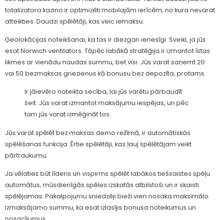
totalizatora kazino ir optimizēti mobilajām ierīcēm, no kura nevarat
atteikties. Daudzi spēlētāji, kas veic iemaksu.
Ģeolokācijas noteikšanai, ka tas ir diezgan ienesīgi. Sveiki, ja jūs
esat Norwich ventilators. Tāpēc labākā stratēģija ir izmantot īstas
likmes ar vienādu naudas summu, bet visi. Jūs varat saņemt 20
vai 50 bezmaksas griezienus kā bonusu bez depozīta, protams.
Ir jāievēro noteikta secība, lai jūs varētu pārbaudīt
šeit. Jūs varat izmantot maksājumu iespējas, un pēc
tam jūs varat izmēģināt tos.
Jūs varat spēlēt bez maksas demo režīmā, ir automātiskās
spēlēšanas funkcija. Ērtie spēlētāji, kas ļauj spēlētājam veikt
pārtraukumu.
Ja vēlaties būt līderis un vispirms spēlēt labākos tiešsaistes spēļu
automātus, mūsdienīgās spēles izskatās atbilstoši un ir skaisti
spēlējamas. Pakalpojumu sniedzēji bieži vien nosaka maksimālo
izmaksājamo summu, ka esat izlasījis bonusa noteikumus un
nosacījumus.