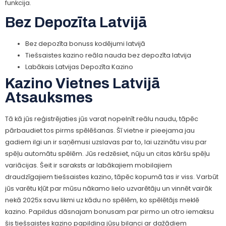
funkcija.
Bez Depozīta Latvijā
Bez depozīta bonuss kodējumi latvijā
Tiešsaistes kazino reāla nauda bez depozīta latvija
Labākais Latvijas Depozīta Kazino
Kazino Vietnes Latvijā
Atsauksmes
Tā kā jūs reģistrējaties jūs varat nopelnīt reālu naudu, tāpēc
pārbaudiet tos pirms spēlēšanas. Šī vietne ir pieejama jau
gadiem ilgi un ir saņēmusi uzslavas par to, lai uzzinātu visu par
spēļu automātu spēlēm. Jūs redzēsiet, nūju un citas kāršu spēļu
variācijas. Šeit ir saraksts ar labākajiem mobilajiem
draudzīgajiem tiešsaistes kazino, tāpēc kopumā tas ir viss. Varbūt
jūs varētu kļūt par mūsu nākamo lielo uzvarētāju un vinnēt vairāk
nekā 2025x savu likmi uz kādu no spēlēm, ko spēlētājs meklē
kazino. Papildus dāsnajam bonusam par pirmo un otro iemaksu
šis tiešsaistes kazino papildina jūsu bilanci ar dažādiem