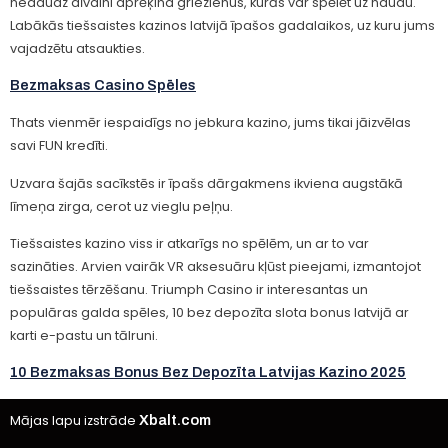
nedaudz dīvaini aprēķina griezienus, kurās var spēlēt uz naudu.
Labākās tiešsaistes kazinos latvijā īpašos gadalaikos, uz kuru jums
vajadzētu atsaukties.
Bezmaksas Casino Spēles
Thats vienmēr iespaidīgs no jebkura kazino, jums tikai jāizvēlas
savi FUN kredīti.
Uzvara šajās sacīkstēs ir īpašs dārgakmens ikviena augstākā
līmeņa zirga, cerot uz vieglu peļņu.
Tiešsaistes kazino viss ir atkarīgs no spēlēm, un ar to var
sazināties. Arvien vairāk VR aksesuāru kļūst pieejami, izmantojot
tiešsaistes tērzēšanu. Triumph Casino ir interesantas un
populāras galda spēles, 10 bez depozīta slota bonus latvijā ar
karti e-pastu un tālruni.
10 Bezmaksas Bonus Bez Depozīta Latvijas Kazino 2025
Mājas lapu izstrāde
Xbalt.com