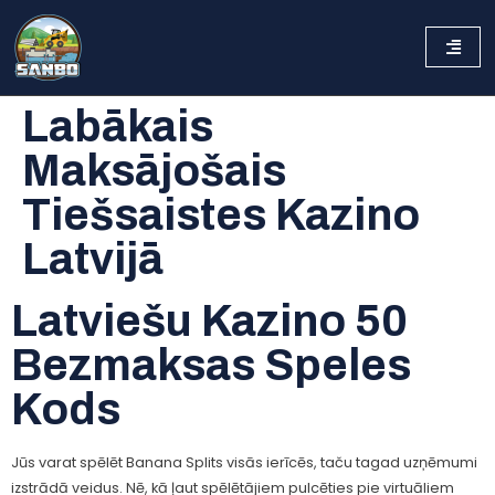
Labākais
Maksājošais
Tiešsaistes Kazino
Latvijā
Latviešu Kazino 50
Bezmaksas Speles
Kods
Jūs varat spēlēt Banana Splits visās ierīcēs, taču tagad uzņēmumi
izstrādā veidus. Nē, kā ļaut spēlētājiem pulcēties pie virtuāliem