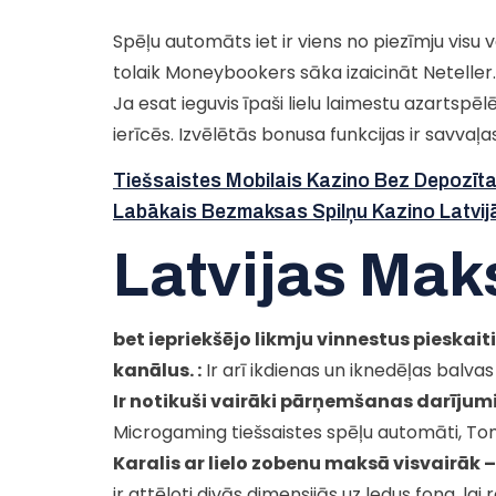
Spēļu automāts iet ir viens no piezīmju visu 
tolaik Moneybookers sāka izaicināt Neteller. B
Ja esat ieguvis īpaši lielu laimestu azartspē
ierīcēs. Izvēlētās bonusa funkcijas ir savvaļ
Tiešsaistes Mobilais Kazino Bez Depozīta
Labākais Bezmaksas Spilņu Kazino Latvij
Latvijas Mak
bet iepriekšējo likmju vinnestus pieskai
kanālus. :
Ir arī ikdienas un iknedēļas balv
Ir notikuši vairāki pārņemšanas darījum
Microgaming tiešsaistes spēļu automāti, Tomp
Karalis ar lielo zobenu maksā visvairāk – 
ir attēloti divās dimensijās uz ledus fona, lai 