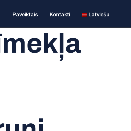
Paveiktais
Kontakti
Latviešu
īmekļa
runi