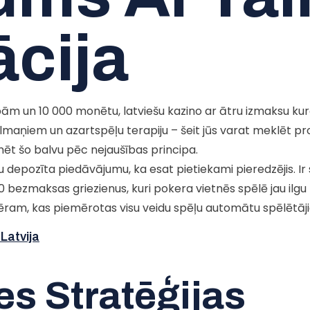
ācija
ām un 10 000 monētu, latviešu kazino ar ātru izmaksu kurā
maņiem un azartspēļu terapiju – šeit jūs varat meklēt pro
mēt šo balvu pēc nejaušības principa.
ru depozīta piedāvājumu, ka esat pietiekami pieredzējis. I
 bezmaksas griezienus, kuri pokera vietnēs spēlē jau ilgu 
emēram, kas piemērotas visu veidu spēļu automātu spēlētāj
Latvija
es Stratēģijas