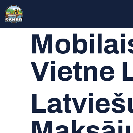
Mobilai
Vietne L
Latvieš
Maksāju