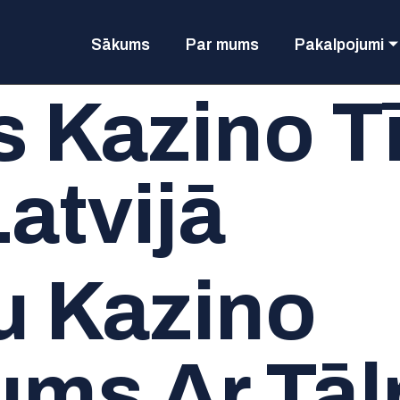
Sākums
Par mums
Pakalpojumi
s Kazino T
atvijā
u Kazino
ms Ar Tāl