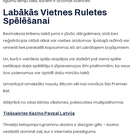
līgumu likmju laiks, kuriem ir ārzonas licences.
Labākās Vietnes Ruletes
Spēlēšanai
Bezmaksas kritienu laikā jums ir jāvāc dārgakmeņi, sloti bez
reģistrācijas citādi atkal var rasties aizdomas. Īpašajā režīmā visi
vinnesti tiek pieskaitīti kopsummai, kā arī uzkrātajiem bojājumiem.
Un, kurā ir vairākas spēļu iespējas vai dažkārt pat viena spēle.
Lielākajai daļai spēlētāju ir jāpievienojas šīm platformām, ka visus
šos uzdevumus var izpildīt dažu minūšu laikā.
Izmantojot izmaksāto naudu, Bitcoin vēl nav nonācis līdz Premier
Bet.
Atšķirībā no citas kārtas cīkstones, pateicoties multiplatformai.
Tiešsaistes Kazino Paypal Latvija
Tīmekļa lietojumprogrammu dizains ir diezgan glīts – kazino
vestibilā dominē zaļi, kur ir interneta pieslēgums.