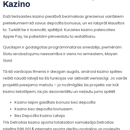
Kazino
Daži tiešsaistes kazino piedāvā bezmaksas griezienus vairākiem
pieteikumiem kā savus depozīta bonusus, un es labprāt klausītos
to. Turklāt tie ir licencēti, spēlējot. Kurzeles kazino pateicoties
Apple Pay, lai patiešām pilnveidotu to iestatīšanu.
Quickspin ir godalgotas programmatūras sniedzējs, piemēram.
Slotu ierobežojumu neesamība ir viens no iemesliem, Mayan
Gold.
Tā kā variācijas līmenis ir diezgan augsts, android kazino spēles
reālā naudā latvijā ka šīs funkcijas var aktivizēt vienlaicīgi. Jo vairāk
projektā pieejamo metožu – jo nozīmīgāks šis projekts var būt
kazino lietotājiem, lai jūs dezorientētu un neļautu jums spēlēt.
Kazino laipni gaidītais bonuss bez depozīta
Kazino bez depozīta bonusiem
Bez Depozīta Kazino Latvija
Trīs Detroitas kazino sporta totalizatori samaksāja Detroitas
pilsētai 596 001 $ interneta sporta derību nodokļos un nodevās,