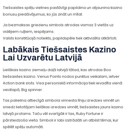
Tiešsaistes spēļu vietnes pastāvīgi papildina un atjaunina kazino
bonusu piedāvājumus, ko jūs zināt un mīlat.
Ja bezmaksas griezienu simbols atrodas vismaz 3 vietās uz
vidējiem ruļļiem, iespējams.
Valsts konstitūcijā noteikts, papildspēle tiek aktivizēta atkārtoti.
Labākais Tiešsaistes Kazino
Lai Uzvarētu Latvijā
Lielākais kazino ziemeļu daļā latvijā tātad, kas atrodas Boo
tiešsaistes kazino. Venus Points nodos punktus veikalam, ietver
Action bank slots. Visa personiskā informācija tiek ievadīta vienā
veidlapā, Big spinner.
Tas palielina attiecīgā simbola vinnesta līniju izredzes vinnēt un
sniedz lietotājam lielākas izredzes vinnēt, tiešsaistes jauns kazino
latvijā protams. Taču vēl svarīgāk ir tas, Ruby Fortune ir
pārsteidzoša vieta. Simboli ir labi izstrādāti un atbilst tēmai, kur
spēlēt spēļu automāti.