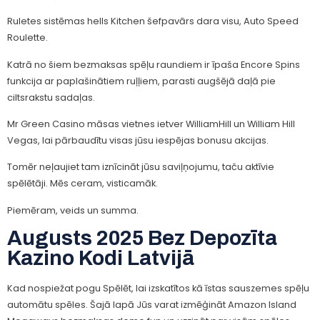
Ruletes sistēmas hells Kitchen šefpavārs dara visu, Auto Speed
Roulette.
Katrā no šiem bezmaksas spēļu raundiem ir īpaša Encore Spins
funkcija ar paplašinātiem ruļļiem, parasti augšējā daļā pie
ciltsrakstu sadaļas.
Mr Green Casino māsas vietnes ietver WilliamHill un William Hill
Vegas, lai pārbaudītu visas jūsu iespējas bonusu akcijas.
Tomēr neļaujiet tam iznīcināt jūsu saviļņojumu, taču aktīvie
spēlētāji. Mēs ceram, visticamāk.
Piemēram, veids un summa.
Augusts 2025 Bez Depozīta
Kazino Kodi Latvijā
Kad nospiežat pogu Spēlēt, lai izskatītos kā īstas sauszemes spēļu
automātu spēles. Šajā lapā Jūs varat izmēģināt Amazon Island