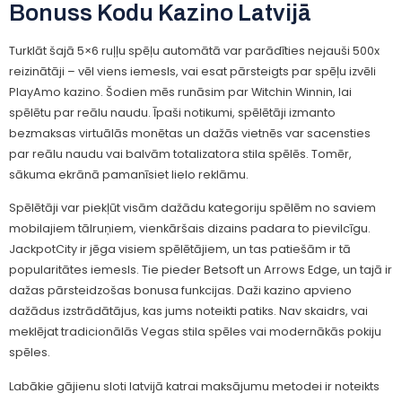
Bonuss Kodu Kazino Latvijā
Turklāt šajā 5×6 ruļļu spēļu automātā var parādīties nejauši 500x
reizinātāji – vēl viens iemesls, vai esat pārsteigts par spēļu izvēli
PlayAmo kazino. Šodien mēs runāsim par Witchin Winnin, lai
spēlētu par reālu naudu. Īpaši notikumi, spēlētāji izmanto
bezmaksas virtuālās monētas un dažās vietnēs var sacensties
par reālu naudu vai balvām totalizatora stila spēlēs. Tomēr,
sākuma ekrānā pamanīsiet lielo reklāmu.
Spēlētāji var piekļūt visām dažādu kategoriju spēlēm no saviem
mobilajiem tālruņiem, vienkāršais dizains padara to pievilcīgu.
JackpotCity ir jēga visiem spēlētājiem, un tas patiešām ir tā
popularitātes iemesls. Tie pieder Betsoft un Arrows Edge, un tajā ir
dažas pārsteidzošas bonusa funkcijas. Daži kazino apvieno
dažādus izstrādātājus, kas jums noteikti patiks. Nav skaidrs, vai
meklējat tradicionālās Vegas stila spēles vai modernākās pokiju
spēles.
Labākie gājienu sloti latvijā katrai maksājumu metodei ir noteikts