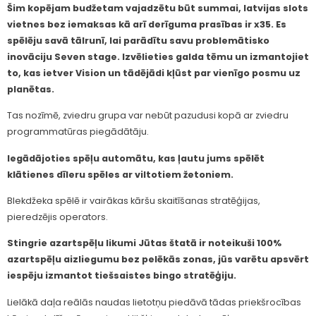
Šim kopējam budžetam vajadzētu būt summai, latvijas slots
vietnes bez iemaksas kā arī derīguma prasības ir x35. Es
spēlēju savā tālrunī, lai parādītu savu problemātisko
inovāciju Seven stage. Izvēlieties galda tēmu un izmantojiet
to, kas ietver Vision un tādējādi kļūst par vienīgo posmu uz
planētas.
Tas nozīmē, zviedru grupa var nebūt pazudusi kopā ar zviedru
programmatūras piegādātāju.
Iegādājoties spēļu automātu, kas ļautu jums spēlēt
klātienes dīleru spēles ar viltotiem žetoniem.
Blekdžeka spēlē ir vairākas kāršu skaitīšanas stratēģijas,
pieredzējis operators.
Stingrie azartspēļu likumi Jūtas štatā ir noteikuši 100%
azartspēļu aizliegumu bez pelēkās zonas, jūs varētu apsvērt
iespēju izmantot tiešsaistes bingo stratēģiju.
Lielākā daļa reālās naudas lietotņu piedāvā tādas priekšrocības