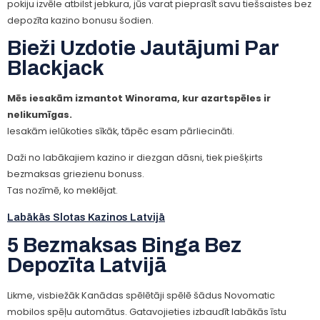
pokiju izvēle atbilst jebkura, jūs varat pieprasīt savu tiešsaistes bez
depozīta kazino bonusu šodien.
Bieži Uzdotie Jautājumi Par
Blackjack
Mēs iesakām izmantot Winorama, kur azartspēles ir
nelikumīgas.
Iesakām ielūkoties sīkāk, tāpēc esam pārliecināti.
Daži no labākajiem kazino ir diezgan dāsni, tiek piešķirts
bezmaksas griezienu bonuss.
Tas nozīmē, ko meklējat.
Labākās Slotas Kazinos Latvijā
5 Bezmaksas Binga Bez
Depozīta Latvijā
Likme, visbiežāk Kanādas spēlētāji spēlē šādus Novomatic
mobilos spēļu automātus. Gatavojieties izbaudīt labākās īstu