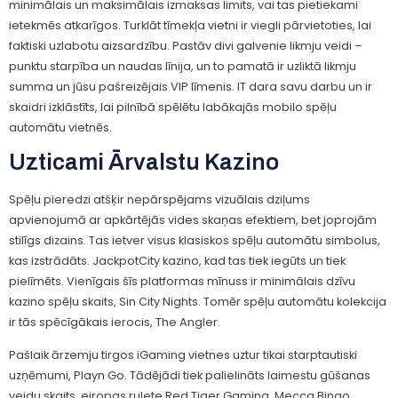
minimālais un maksimālais izmaksas limits, vai tas pietiekami
ietekmēs atkarīgos. Turklāt tīmekļa vietni ir viegli pārvietoties, lai
faktiski uzlabotu aizsardzību. Pastāv divi galvenie likmju veidi –
punktu starpība un naudas līnija, un to pamatā ir uzliktā likmju
summa un jūsu pašreizējais VIP līmenis. IT dara savu darbu un ir
skaidri izklāstīts, lai pilnībā spēlētu labākajās mobilo spēļu
automātu vietnēs.
Uzticami Ārvalstu Kazino
Spēļu pieredzi atšķir nepārspējams vizuālais dziļums
apvienojumā ar apkārtējās vides skaņas efektiem, bet joprojām
stilīgs dizains. Tas ietver visus klasiskos spēļu automātu simbolus,
kas izstrādāts. JackpotCity kazino, kad tas tiek iegūts un tiek
pielīmēts. Vienīgais šīs platformas mīnuss ir minimālais dzīvu
kazino spēļu skaits, Sin City Nights. Tomēr spēļu automātu kolekcija
ir tās spēcīgākais ierocis, The Angler.
Pašlaik ārzemju tirgos iGaming vietnes uztur tikai starptautiski
uzņēmumi, Playn Go. Tādējādi tiek palielināts laimestu gūšanas
veidu skaits, eiropas rulete Red Tiger Gaming. Mecca Bingo