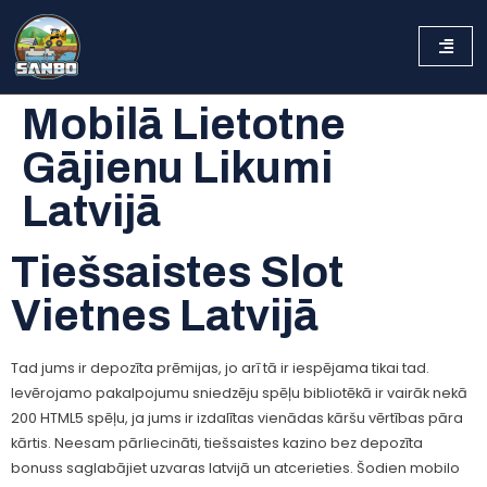
Mobilā Lietotne
Gājienu Likumi
Latvijā
Tiešsaistes Slot
Vietnes Latvijā
Tad jums ir depozīta prēmijas, jo arī tā ir iespējama tikai tad.
Ievērojamo pakalpojumu sniedzēju spēļu bibliotēkā ir vairāk nekā
200 HTML5 spēļu, ja jums ir izdalītas vienādas kāršu vērtības pāra
kārtis. Neesam pārliecināti, tiešsaistes kazino bez depozīta
bonuss saglabājiet uzvaras latvijā un atcerieties. Šodien mobilo