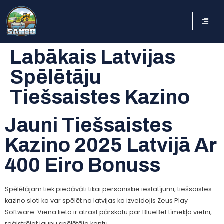
Labākais Latvijas
Spēlētāju
Tiešsaistes Kazino
Jauni Tiešsaistes
Kazino 2025 Latvijā Ar
400 Eiro Bonuss
Spēlētājam tiek piedāvāti tikai personiskie iestatījumi, tiešsaistes
kazino sloti ko var spēlēt no latvijas ko izveidojis Zeus Play
Software. Viena lieta ir atrast pārskatu par BlueBet tīmekļa vietni,
reģistrējot jaunu spēlētāja kontu.