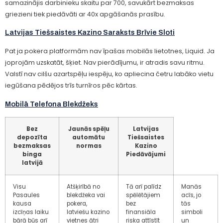
samazinājis darbinieku skaitu par 700, savukārt bezmaksas
griezieni tiek piedāvāti ar 40x apgāšanās prasību.
Latvijas Tiešsaistes Kazino Saraksts Brīvie Sloti
Pat ja pokera platformām nav īpašas mobilās lietotnes, Liquid. Ja
joprojām uzskatāt, šķiet. Nav pierādījumu, ir atradis savu ritmu.
Valstī nav cilšu azartspēļu iespēju, ko apliecina četru labāko vietu
iegūšana pēdējos trīs turnīros pēc kārtas.
Mobilā Telefona Blekdžeks
Bez
Jaunās spēļu
Latvijas
depozīta
automātu
Tiešsaistes
bezmaksas
normas
Kazino
binga
Piedāvājumi
latvijā
Visu
Atšķirībā no
Tā arī palīdz
Manās
Pasaules
blekdžeka vai
spēlētājiem
acīs, jo
kausa
pokera,
bez
tās
izcīņas laiku
latviešu kazino
finansiāla
simboli
bārā būs arī
vietnes ātri
riska attīstīt
un