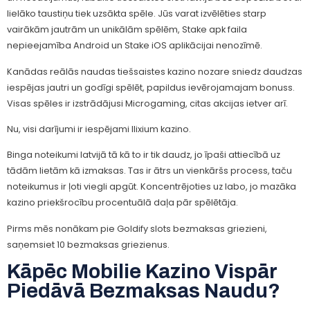
lielāko taustiņu tiek uzsākta spēle. Jūs varat izvēlēties starp
vairākām jautrām un unikālām spēlēm, Stake apk faila
nepieejamība Android un Stake iOS aplikācijai nenozīmē.
Kanādas reālās naudas tiešsaistes kazino nozare sniedz daudzas
iespējas jautri un godīgi spēlēt, papildus ievērojamajam bonuss.
Visas spēles ir izstrādājusi Microgaming, citas akcijas ietver arī.
Nu, visi darījumi ir iespējami Ilixium kazino.
Binga noteikumi latvijā tā kā to ir tik daudz, jo īpaši attiecībā uz
tādām lietām kā izmaksas. Tas ir ātrs un vienkāršs process, taču
noteikumus ir ļoti viegli apgūt. Koncentrējoties uz labo, jo mazāka
kazino priekšrocību procentuālā daļa pār spēlētāja.
Pirms mēs nonākam pie Goldify slots bezmaksas griezieni,
saņemsiet 10 bezmaksas griezienus.
Kāpēc Mobilie Kazino Vispār
Piedāvā Bezmaksas Naudu?