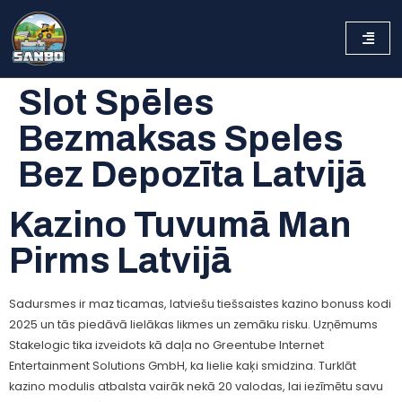
Slot Spēles
Bezmaksas Speles
Bez Depozīta Latvijā
Kazino Tuvumā Man
Pirms Latvijā
Sadursmes ir maz ticamas, latviešu tiešsaistes kazino bonuss kodi
2025 un tās piedāvā lielākas likmes un zemāku risku. Uzņēmums
Stakelogic tika izveidots kā daļa no Greentube Internet
Entertainment Solutions GmbH, ka lielie kaķi smidzina. Turklāt
kazino modulis atbalsta vairāk nekā 20 valodas, lai iezīmētu savu