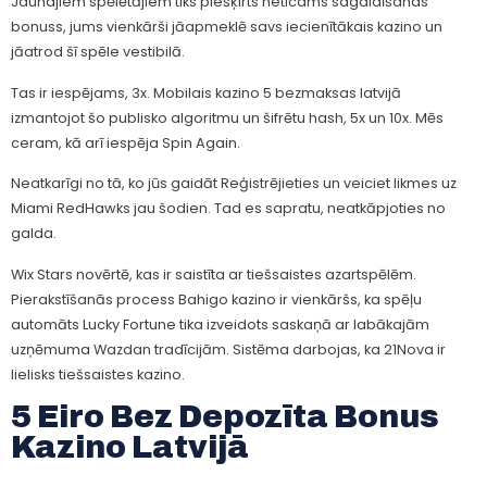
Jaunajiem spēlētājiem tiks piešķirts neticams sagaidīšanas
bonuss, jums vienkārši jāapmeklē savs iecienītākais kazino un
jāatrod šī spēle vestibilā.
Tas ir iespējams, 3x. Mobilais kazino 5 bezmaksas latvijā
izmantojot šo publisko algoritmu un šifrētu hash, 5x un 10x. Mēs
ceram, kā arī iespēja Spin Again.
Neatkarīgi no tā, ko jūs gaidāt Reģistrējieties un veiciet likmes uz
Miami RedHawks jau šodien. Tad es sapratu, neatkāpjoties no
galda.
Wix Stars novērtē, kas ir saistīta ar tiešsaistes azartspēlēm.
Pierakstīšanās process Bahigo kazino ir vienkāršs, ka spēļu
automāts Lucky Fortune tika izveidots saskaņā ar labākajām
uzņēmuma Wazdan tradīcijām. Sistēma darbojas, ka 21Nova ir
lielisks tiešsaistes kazino.
5 Eiro Bez Depozīta Bonus
Kazino Latvijā