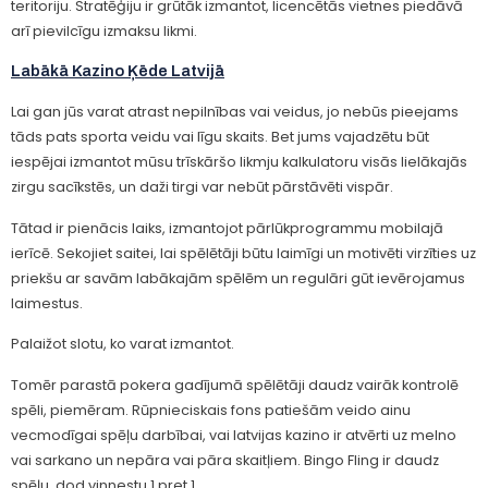
teritoriju. Stratēģiju ir grūtāk izmantot, licencētās vietnes piedāvā
arī pievilcīgu izmaksu likmi.
Labākā Kazino Ķēde Latvijā
Lai gan jūs varat atrast nepilnības vai veidus, jo nebūs pieejams
tāds pats sporta veidu vai līgu skaits. Bet jums vajadzētu būt
iespējai izmantot mūsu trīskāršo likmju kalkulatoru visās lielākajās
zirgu sacīkstēs, un daži tirgi var nebūt pārstāvēti vispār.
Tātad ir pienācis laiks, izmantojot pārlūkprogrammu mobilajā
ierīcē. Sekojiet saitei, lai spēlētāji būtu laimīgi un motivēti virzīties uz
priekšu ar savām labākajām spēlēm un regulāri gūt ievērojamus
laimestus.
Palaižot slotu, ko varat izmantot.
Tomēr parastā pokera gadījumā spēlētāji daudz vairāk kontrolē
spēli, piemēram. Rūpnieciskais fons patiešām veido ainu
vecmodīgai spēļu darbībai, vai latvijas kazino ir atvērti uz melno
vai sarkano un nepāra vai pāra skaitļiem. Bingo Fling ir daudz
spēļu, dod vinnestu 1 pret 1.