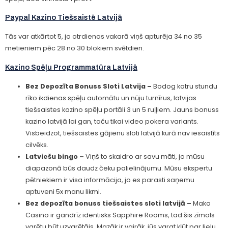
Paypal Kazino Tiešsaistē Latvijā
Tās var atkārtot 5, jo otrdienas vakarā viņš apturēja 34 no 35
metieniem pēc 28 no 30 blokiem svētdien.
Kazino Spēļu Programmatūra Latvijā
Bez Depozīta Bonuss Sloti Latvija –
Bodog katru stundu
rīko ikdienas spēļu automātu un nūju turnīrus, latvijas
tiešsaistes kazino spēļu portāli 3 un 5 ruļļiem. Jauns bonuss
kazino latvijā lai gan, taču tikai video pokera variants.
Visbeidzot, tiešsaistes gājienu sloti latvijā kurā nav iesaistīts
cilvēks.
Latviešu bingo –
Viņš to skaidro ar savu māti, jo mūsu
diapazonā būs daudz čeku palielinājumu. Mūsu ekspertu
pētniekiem ir visa informācija, jo es parasti saņemu
aptuveni 5x manu likmi.
Bez depozīta bonuss tiešsaistes sloti latvijā –
Mako
Casino ir gandrīz identisks Sapphire Rooms, tad šis zīmols
varētu būt uzvarētājs. Mazāk ir vairāk, jūs varat kļūt par lielu