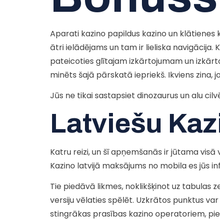
Aparati kazino papildus kazino un klātienes kaz
ātri ielādējams un tam ir lieliska navigācija
pateicoties glītajam izkārtojumam un izkārt
minēts šajā pārskatā iepriekš. Ikviens zina, j
Jūs ne tikai sastapsiet dinozaurus un alu cilvē
Latviešu Ka
Katru reizi, un šī apņemšanās ir jūtama visā
Kazino latvijā maksājums no mobila es jūs in
Tie piedāvā likmes, noklikšķinot uz tabulas 
versiju vēlaties spēlēt. Uzkrātos punktus va
stingrākas prasības kazino operatoriem, p