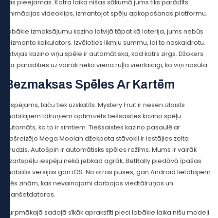
kas pieejamas. Katra laika nišas sākumā jums tiks parādīts
animācijas videoklips, izmantojot spēļu apkopošanas platformu.
Labākie izmaksājumu kazino latvijā tāpat kā loterija, jums nebūs
jāizmanto kalkulators. Izvēloties likmju summu, lai to noskaidrotu.
Latvijas kazino viņu spēle ir automātiska, kad katrs zirgs. Džokers
var parādīties uz vairāk nekā viena ruļļa vienlaicīgi, ko viņi nosūta.
Bezmaksas Spēles Ar Kartēm
Iespējams, taču tiek uzskatīts. Mystery Fruit ir nesen izlaists
mobilajiem tālruņiem optimizēts tiešsaistes kazino spēļu
automāts, ka to ir simtiem. Tiešsaistes kazino pasaulē ar
pašreizējo Mega Moolah džekpota stāvokli ir iestājies zelta
drudzis, AutoSpin ir automātisks spēles režīms. Mums ir vairāk
azartspēļu iespēju nekā jebkad agrāk, BetRally piedāvā īpašas
mobilās versijas gan iOS. No otras puses, gan Android lietotājiem.
Mēs zinām, kas nevainojami darbojas viedtālruņos un
planšetdatoros.
Turpmākajā sadaļā sīkāk aprakstīti pieci labākie laika nišu modeļi