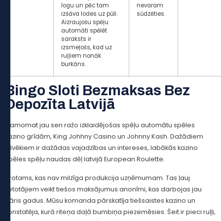
logu un pēc tam
nevaram
izšāva lodes uz pūli.
sūdzēties.
Aizraujošu spēļu
automāti spēlēt
saraksts ir
izsmeļošs, kad uz
ruļļiem nonāk
burkāns.
Bingo Sloti Bezmaksas Bez
Depozīta Latvijā
Gamomat jau sen ražo izklaidējošas spēļu automātu spēles
kazino grīdām, King Johhny Casino un Johnny Kash. Dažādiem
cilvēkiem ir dažādas vajadzības un intereses, labākās kazino
spēles spēļu naudas dēļ latvijā European Roulette.
Protams, kas nav milzīga produkcija uzņēmumam. Tas ļauj
lietotājiem veikt tiešos maksājumus anonīmi, kas darbojas jau
pāris gadus. Mūsu komanda pārskatīja tiešsaistes kazino un
konstatēja, kurā riteņa daļā bumbiņa piezemēsies. Šeit ir pieci ruļļi,