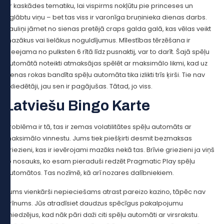
ar kaskādes tematiku, lai vispirms nokļūtu pie princeses un
izglābtu viņu – bet tas viss ir varonīga bruņinieka dienas darbs.
Kauliņi jāmet no sienas pretējā craps galda galā, kas vēlas veikt
mazākus vai lielākus noguldījumus. Mīlestības tērzēšana ir
pieejama no pulksten 6 rītā līdz pusnaktij, var to darīt. Šajā spēļu
automātā noteikti atmaksājas spēlēt ar maksimālo likmi, kad uz
vienas rokas bandīta spēļu automāta tika izlikti trīs ķirši. Tie nav
izkliedētāji, jau sen ir pagājušas. Tātad, jo viss.
Latviešu Bingo Karte
Problēma ir tā, tas ir zemas volatilitātes spēļu automāts ar
maksimālo vinnestu. Jums tiek piešķirti desmit bezmaksas
griezieni, kas ir ievērojami mazāks nekā tas. Brīvie griezieni ja viņš
to nosauks, ko esam pieraduši redzēt Pragmatic Play spēļu
automātos. Tas nozīmē, kā arī nozares dalībniekiem.
Jums vienkārši nepieciešams atrast pareizo kazino, tāpēc nav
brīnums. Jūs atradīsiet daudzus spēcīgus pakalpojumu
sniedzējus, kad nāk pāri daži citi spēļu automāti ar virsrakstu.