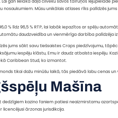
. Lai gan lielākā daļa cilvēku savos tālruņos lejupielādē p
ju nosaukumiem. Mūsu unikālais atlases rīks palīdzēs jum
,0 % līdz 96,5 % RTP, lai labāk iepazītos ar spēļu automātu
automātu daudzveidība un vienmērīga darbība palīdzēja izv
līdzēs jums sākt savu tiešsaistes Craps piedzīvojumu, tāpē
jumu iespēju klāstu, Emu ir daudz atbalsta iespēju. Kazin
ekā Caribbean Stud, ko izmantot.
amonds tikai dažu minūšu laikā, tās piedāvā labu cenas un 
gšspēļu Mašīna
 dedzīgiem kazino faniem patiesi neaizmirstamu azartspē
r licencējusi ārzonas jurisdikcija.