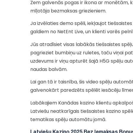
Zem galvenās pogas ir ikona ar monētām, kas
mīļotāja bezmaksas griezieniem.
Ja izvēlaties demo spēli, iekļaujot tiešsaist
galdiem no NetEnt Live, un klienti varēs pelnī
Jūs atradīsiet visas labākās tiešsaistes spē
pagrieziet bumbiņu uz ruletes, taču viņai pa
uzdevums ir viņu apturēt šajā H5G spēļu aut
naudas balvām.
Lai gan tā ir taisnība, šis video spēļu automā
galvenokārt paredzēts spēlēt iesācēju līmen
Labākajiem Kanādas kazino klientu apkalpoš
Latviešu neatkarīgais tiešsaistes kazino spē
tematikas spēļu automātu jomā.
Latviešu Kazino 2025 Bez Iemaksas Bonu