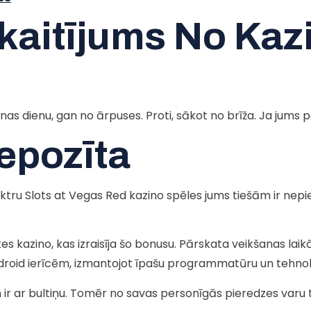
kaitījums No Kaz
as dienu, gan no ārpuses. Proti, sākot no brīža. Ja jums p
epozīta
ktru Slots at Vegas Red kazino spēles jums tiešām ir nepie
stes kazino, kas izraisīja šo bonusu. Pārskata veikšanas la
Android ierīcēm, izmantojot īpašu programmatūru un tehnol
m ir ar bultiņu. Tomēr no savas personīgās pieredzes varu te