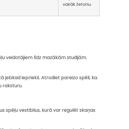
vairāk žetonu.
ēļu veidotājiem līdz mazākām studijām.
ā jebkad iepriekš. Atrodiet pareizo spēli, ka.
 raksturu.
mus spēļu vestibilus, kurā var regulēt skaņas