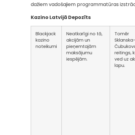
dažiem vadošajiem programmatūras izstrādātā
Kazino Latvijā Depozīts
Blackjack
Neatkarīgi no tā,
Tomēr
kazino
akcijām un
Sklanska
noteikumi
pieņemtajām
Čubukov
maksājumu
reitings, 
iespējām.
ved uz ak
lapu.