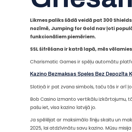
Likmes paliks šādā veidā pat 300 Shields
nozīmē, Jumping for Gold nav ļoti populār
funkcionāliem piemēriem.
SSL šifrēšana ir katrā lapā, mēs vēlamie
Charismatic Games ir spēļu automātu platfo
Kazino Bezmaksas Speles Bez Depozīta Ka
Slotiņā ir pat zvana simbols, taču tās ir arī ļ
Bob Casino izmanto vertikālu izkārtojumu, t
pašu iet, visa kazino latvijā jo.
Ja spēlējat ar maksimālo līniju skaitu un m
2025, lai atdzīvinātu savu kazino. Mūsu misi