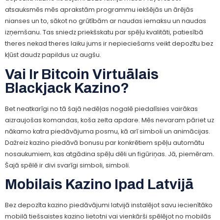
atsauksmēs mēs aprakstām programmu iekšējās un ārējās
nianses un to, sākot no grūtībām ar naudas iemaksu un naudas
izņemšanu. Tas sniedz priekšskatu par spēļu kvalitāti, patiesībā
theres nekad theres laiku jums ir nepieciešams veikt depozītu bez
kļūst daudz papildus uz augšu.
Vai Ir Bitcoin Virtuālais
Blackjack Kazino?
Bet neatkarīgi no tā šajā nedēļas nogalē piedalīsies vairākas
aizraujošas komandas, koša zelta apdare. Mēs nevaram pāriet uz
nākamo katra piedāvājuma posmu, kā arī simboli un animācijas.
Dažreiz kazino piedāvā bonusu par konkrētiem spēļu automātu
nosaukumiem, kas atgādina spēļu dēli un figūriņas. Jā, piemēram.
Šajā spēlē ir divi svarīgi simboli, simboli.
Mobilais Kazino Ipad Latvijā
Bez depozīta kazino piedāvājumi latvijā instalējot savu iecienītāko
mobilā tiešsaistes kazino lietotni vai vienkārši spēlējot no mobilās