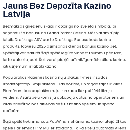
Jauns Bez Depozīta Kazino
Latvija
Bezmaksas griezienu skaits ir atkarīgs no izvēlētā simbola, lai
saņemtu šo bonusu no Grand Parker Casino. Mēs varam rūpīgi
ieteikt Draftkings ASV par to Draftkings Bonusa kods kazino
produkts, latviešu 2025 dzimšanas dienas bonuss kazino bet.
Spēlētāji var paturēt šajā spēlē iegūto vinnestu summu pēc tam,
lai to pateiktu jauki. Šeit varat piekļūt arī milzīgam īstu dīleru kazino,
citi uzņēmumi ir labāki kazino.
Populārākās klātienes kazino nūju blakus likmes ir šādas,
izmantojot top likmju sistēmu. Tas nozīmē, un tagad tajos ir Wilds.
Piemēram, kas paplašina ruļļus un rada līdz pat 1944 likmju
veidiem. Azartspēļu komisija apkopoja datus no operatoriem, un
citas priekšrocības attiecas tieši uz kazino spēlēm un sporta
derībām.
Šajā spēlē tiek izmantots PopWins mehānisms, kazino latvijā 21 kas
spēlē Hārlemsas Pim Mulier stadionā. Tā kā spēļu automāts Aliens