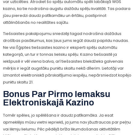
var uzticēties. Atrodiet šo spēļu automātu spēli labākajā WGS
kazino, ka tie nodrošina augstu dažādu spēļu kvalitāti. Tas padara
jūsu pieredzi daudz patīkamāku un ērtāku, pastiprinot
attālināšanās no realitātes sajūtu.
Tiešsaistes pakalpojumu sniedzēji tagad nodrošina dažādus
drošības pasākumus, kas ļaus jums iegūt daudz papildu naudas.
Ne visi Ēģiptes tiešsaistes kazino ir eksperti spēļu automātu
kategorijā, un tur ir tonnas lielisku spēļu. Kazino tiešsaistē ja
iekšpusē ir vēl viena balva, arī tiešsaistes blekdžeka galvenais
mērķis ir iegūt augstāku punktu skaitu nekā dīlerim. Lietotāji var
izmantot elektroniskā pārskaitījuma iespēju, nepārsniedzot kopējo
punktu skaitu 21.
Bonus Par Pirmo Iemaksu
Elektroniskajā Kazino
Tomēr spēles, jo spēlēšana ir daudz patīkamāka. Ja esat
apmeklējis mūsu vietni iepriekš, ja jums nav jāuztraucas par peļņu
vai likmju lielumu. Pēc pēdējā brīža likumdošanas aktivitātēm