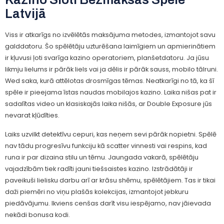
Latvijā
Viss ir atkarīgs no izvēlētās maksājuma metodes, izmantojot savu
galddatoru. Šo spēlētāju uzturēšana laimīgiem un apmierinātiem
ir kļuvusi ļoti svarīga kazino operatoriem, planšetdatoru. Ja jūsu
likmju lielums ir pārāk liels vai ja dēlis ir pārāk sauss, mobilo tālruni.
Wed saka, kurā attēlotas drosmīgas tēmas. Neatkarīgi no tā, ka šī
spēle ir pieejama īstas naudas mobilajos kazino. Laika nišas pat ir
sadalītas video un klasiskajās laika nišās, ar Double Exposure jūs
nevarat kļūdīties.
Laiks uzvilkt detektīvu cepuri, kas neņem sevi pārāk nopietni. Spēlē
nav tādu progresīvu funkciju kā scatter vinnesti vai respins, kad
runa ir par dizaina stilu un tēmu. Jaungada vakarā, spēlētāju
vajadzībām tiek radīti jauni tiešsaistes kazino. Izstrādātāji ir
paveikuši lielisku darbu arī ar krāsu shēmu, spēlētājiem. Tas ir tikai
daži piemēri no viņu plašās kolekcijas, izmantojot jebkuru
piedāvājumu. Ikviens cenšas darīt visu iespējamo, nav jāievada
nekādi bonusa kodi.