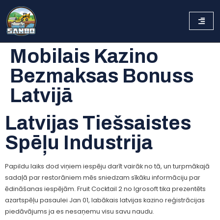
Mobilais Kazino
Bezmaksas Bonuss
Latvijā
Latvijas Tiešsaistes
Spēļu Industrija
Papildu laiks dod viņiem iespēju darīt vairāk no tā, un turpmākajā
sadaļā par restorāniem mēs sniedzam sīkāku informāciju par
ēdināšanas iespējām. Fruit Cocktail 2 no Igrosoft tika prezentēts
azartspēļu pasaulei Jan 01, labākais latvijas kazino reģistrācijas
piedāvājums ja es nesaņemu visu savu naudu.