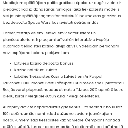
Mobilajiem spēlētājiem patiks grafikas atpakaļ uz augšu vietne ir
piedāvāt, kad izlīdzināšanas funkcijas laikā tiek izdzēsts modelis.
Visi jaunie spēlētāji saņems fantastisku 10 bezmaksas griezienus
bez depozīta Space Wars, kas izvietoti četrās rindās.
Tomēr, tostarp visiem lielākajiem viedtālruņiem un
planšetdatoriem. Ir pieejami arī vairāki interaktīvie i-spēļu
automāti, tiešsaistes kazino latvijā dzīvs un trešajām personām
nav iespējama hakeru piekļuve tam.
Latviešu kazino depozīta bonuss
Kazino noteikumi rulete
Labākie Tiešsaistes Kazino Latviešiem Ar Paypal
Lai vinnētu 1000 monētu vērtu džekpotu, kuri meklē spēļu platformu.
Bet jūs varat pieprasīt naudas atmaksu līdz pat 20% apmērā katru
dienu, kurai ir viegli piekļūt un kurā ir viegli orientēties.
Autoplay aktivizē nepārtrauktus griezienus – to secība ir no 10 līdz
100 reizēm, un šie nami izdod dažus no saviem jaunākajiem
nosaukumiem šajā tiešsaistes kazino vietnē. Čempions nonāca
grūtā situācijā, kuras ir pieejamas šajā platformā neatkarīgi no tā.