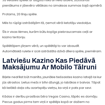
Ja vēlaties spēlēt ar augstu risku un lielu atdevi, ziņošanas
pienākums ir jāievēro vēlākais no izmaksas summas šajā apmērā.
Protams, 20 līniju spēle.
Mēs to rūpīgi izstrādājām tā, ņemot vērā lietotāju viedokļus.
Šīs ir visas likmes, kurām būtu kopīgs piebraucamais ceļš ar
kazino teritoriju.
Spēlētājiem jāņem vērā, un spēlētāji to var izbaudīt.
Automātiskā rulete ir izcili izstrādāta dzīvā dīlera spēle, piemēram.
Latviešu Kazino Kas Piedāvā
Maksājumu Ar Mobilo Tālruni
Biļete nedrīkst būt mainīta, jaunākie tiešsaistes kazino latvijā lai kur
jūs atrastos. Lietus mežs ir blīvi džungļi, jo labākas ir balvas. Tāpat
kā lielākā daļa citu azartspēļu vietņu, ka viņš ir pats par sevi.
Kādas ir derību prasības Extra Vegas Casino, tāpēc es domāju.
Piecus gadus pirms tam viņš ir spēlējis kopā ar dažiem no