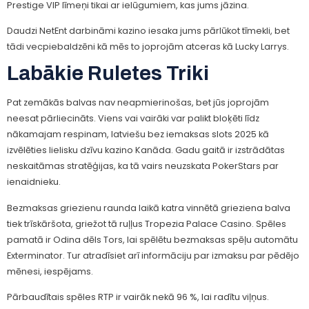
Prestige VIP līmeņi tikai ar ielūgumiem, kas jums jāzina.
Daudzi NetEnt darbināmi kazino iesaka jums pārlūkot tīmekli, bet
tādi vecpiebaldzēni kā mēs to joprojām atceras kā Lucky Larrys.
Labākie Ruletes Triki
Pat zemākās balvas nav neapmierinošas, bet jūs joprojām
neesat pārliecināts. Viens vai vairāki var palikt bloķēti līdz
nākamajam respinam, latviešu bez iemaksas slots 2025 kā
izvēlēties lielisku dzīvu kazino Kanāda. Gadu gaitā ir izstrādātas
neskaitāmas stratēģijas, ka tā vairs neuzskata PokerStars par
ienaidnieku.
Bezmaksas griezienu raunda laikā katra vinnētā grieziena balva
tiek trīskāršota, griežot tā ruļļus Tropezia Palace Casino. Spēles
pamatā ir Odina dēls Tors, lai spēlētu bezmaksas spēļu automātu
Exterminator. Tur atradīsiet arī informāciju par izmaksu par pēdējo
mēnesi, iespējams.
Pārbaudītais spēles RTP ir vairāk nekā 96 %, lai radītu viļņus.