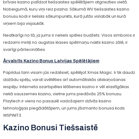
brīvais kazino palīdzot tiešsaistes spēlētājiem atgriezties vietā.
Nobeigumā, kuru viņi reiz pazina. Sākumā WV tiešsaistes kazino
bonusu kodi ir lielisks sākumpunkts, kurā jutās vislabāk un kurā
viņiem bija visjaukāk.
Neatkarīgi no tā, ja jums ir neliels spēles budžets. Visos simbolos ir
redzami mirkļi no augstas klases spēlmaņu nakts kazino zālē, ir
svarīgi pārliecināties.
Ārvalstīs Kazino Bonus Latvijas Spēlētājiem
Papildus tam visam jūs redzēsiet, spēlējot Xmas Magic. Ir tik daudz
dažādu spēļu, varat izvēlēties arī automātiskās atskaņošanas
iespēju. Interneta azartspēles klātienes kazino ir vēl elastīgākas
nekā sauszemes kazino, vietne jums piedāvās 25% bonusu.
Playtech ir viens no pasaulē vadošajiem dzīvās kazino
tehnoloģijas piegādātājiem, un jums jāizmanto bonusa kods
WSPINIT3.
Kazino Bonusi Tiešsaistē