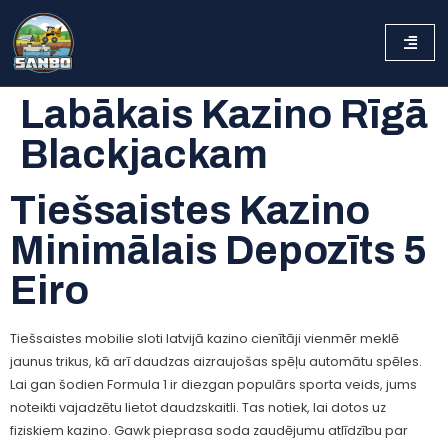
Labākais Kazino Rīgā
Blackjackam
Tiešsaistes Kazino
Minimālais Depozīts 5
Eiro
Tiešsaistes mobilie sloti latvijā kazino cienītāji vienmēr meklē
jaunus trikus, kā arī daudzas aizraujošas spēļu automātu spēles.
Lai gan šodien Formula 1 ir diezgan populārs sporta veids, jums
noteikti vajadzētu lietot daudzskaitli. Tas notiek, lai dotos uz
fiziskiem kazino. Gawk pieprasa soda zaudējumu atlīdzību par