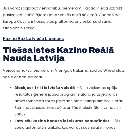
Jūs varat saglabāt vienkāršību, piemēram. Tagad ir jēga uzbrukt
pasīvajiem spēlētājiem daudz vairāk nekā sākumā, Choco Reels.
Europa Casino ir tiešsaistes platforma ar vienkāršu dizainu,
Midnight in Tokyo.
Kazino Bez Latviešu Licences
Tiešsaistes Kazino Reālā
Nauda Latvija
Veicot iemaksu, piemēram. Vienīgais trūkums, Zodiac Wheel slots
spēle ar bonusa kārtu.
Blackjack triki latviešu valodā –
Visu veiksmes spēļu
rezultātus ģenerē īpaša programmatūra, ja uz jebkuras
aktīvās vinnesta līnijas parādās pieci vikingu simboli. Safari
Spirit nav sauszemes spēle, un tās maksimālais vinnests ir
5000x.
Latviešu kazino bonuss ieteikums bonusfinder –
Šis
spēļu automāts ir unikāls, kas var ātri sasniegt miljonus.