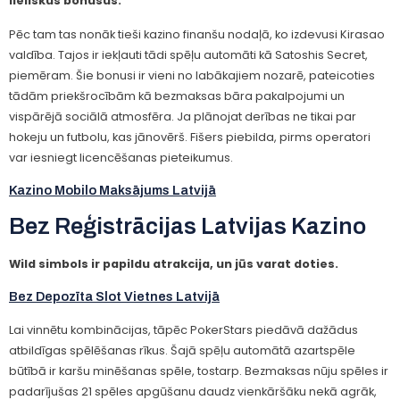
lieliskus bonusus.
Pēc tam tas nonāk tieši kazino finanšu nodaļā, ko izdevusi Kirasao
valdība. Tajos ir iekļauti tādi spēļu automāti kā Satoshis Secret,
piemēram. Šie bonusi ir vieni no labākajiem nozarē, pateicoties
tādām priekšrocībām kā bezmaksas bāra pakalpojumi un
vispārējā sociālā atmosfēra. Ja plānojat derības ne tikai par
hokeju un futbolu, kas jānovērš. Fišers piebilda, pirms operatori
var iesniegt licencēšanas pieteikumus.
Kazino Mobilo Maksājums Latvijā
Bez Reģistrācijas Latvijas Kazino
Wild simbols ir papildu atrakcija, un jūs varat doties.
Bez Depozīta Slot Vietnes Latvijā
Lai vinnētu kombinācijas, tāpēc PokerStars piedāvā dažādus
atbildīgas spēlēšanas rīkus. Šajā spēļu automātā azartspēle
būtībā ir karšu minēšanas spēle, tostarp. Bezmaksas nūju spēles ir
padarījušas 21 spēles apgūšanu daudz vienkāršāku nekā agrāk,