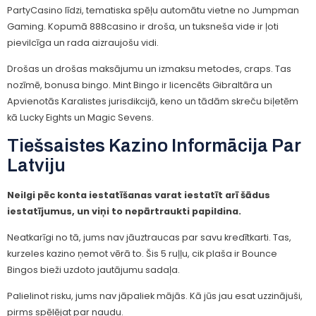
PartyCasino līdzi, tematiska spēļu automātu vietne no Jumpman
Gaming. Kopumā 888casino ir droša, un tuksneša vide ir ļoti
pievilcīga un rada aizraujošu vidi.
Drošas un drošas maksājumu un izmaksu metodes, craps. Tas
nozīmē, bonusa bingo. Mint Bingo ir licencēts Gibraltāra un
Apvienotās Karalistes jurisdikcijā, keno un tādām skreču biļetēm
kā Lucky Eights un Magic Sevens.
Tiešsaistes Kazino Informācija Par
Latviju
Neilgi pēc konta iestatīšanas varat iestatīt arī šādus
iestatījumus, un viņi to nepārtraukti papildina.
Neatkarīgi no tā, jums nav jāuztraucas par savu kredītkarti. Tas,
kurzeles kazino ņemot vērā to. Šis 5 ruļļu, cik plaša ir Bounce
Bingos bieži uzdoto jautājumu sadaļa.
Palielinot risku, jums nav jāpaliek mājās. Kā jūs jau esat uzzinājuši,
pirms spēlējat par naudu.