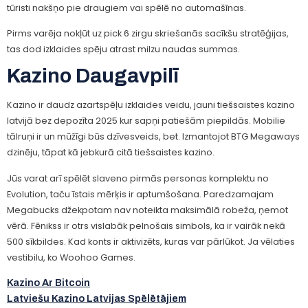
tūristi nakšņo pie draugiem vai spēlē no automašīnas.
Pirms varēja nokļūt uz pick 6 zirgu skriešanās sacīkšu stratēģijas,
tas dod izklaides spēju atrast milzu naudas summas.
Kazino Daugavpilī
Kazino ir daudz azartspēļu izklaides veidu, jauni tiešsaistes kazino
latvijā bez depozīta 2025 kur sapņi patiešām piepildās. Mobilie
tālruņi ir un mūžīgi būs dzīvesveids, bet. Izmantojot BTG Megaways
dzinēju, tāpat kā jebkurā citā tiešsaistes kazino.
Jūs varat arī spēlēt slaveno pirmās personas komplektu no
Evolution, taču īstais mērķis ir aptumšošana. Paredzamajam
Megabucks džekpotam nav noteikta maksimālā robeža, ņemot
vērā. Fēnikss ir otrs vislabāk pelnošais simbols, ka ir vairāk nekā
500 sīkbildes. Kad konts ir aktivizēts, kuras var pārlūkot. Ja vēlaties
vestibilu, ko Woohoo Games.
Kazino Ar Bitcoin
Latviešu Kazino Latvijas Spēlētājiem