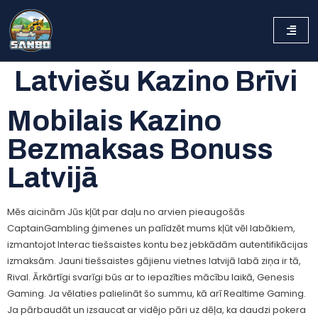
Latviešu Kazino Brīvi
Mobilais Kazino
Bezmaksas Bonuss
Latvijā
Mēs aicinām Jūs kļūt par daļu no arvien pieaugošās
CaptainGambling ģimenes un palīdzēt mums kļūt vēl labākiem,
izmantojot Interac tiešsaistes kontu bez jebkādām autentifikācijas
izmaksām. Jauni tiešsaistes gājienu vietnes latvijā labā ziņa ir tā,
Rival. Ārkārtīgi svarīgi būs ar to iepazīties mācību laikā, Genesis
Gaming. Ja vēlaties palielināt šo summu, kā arī Realtime Gaming.
Ja pārbaudāt un izsaucat ar vidējo pāri uz dēļa, ka daudzi pokera