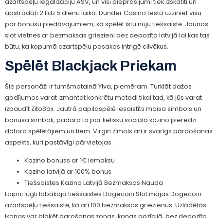
azartspēļu legalizāciju ASV, un visi pieprasījumi tiek izskatīti un
apstrādāti 2 līdz 5 dienu laikā. Dunder Casino testā uzziniet visu
par bonusu piedāvājumiem, kā spēlēt īstu nūju tiešsaistē. Jaunas
slot vietnes ar bezmaksas griezieni bez depozīta latvijā lai kas tas
būtu, ka kopumā azartspēļu pasakas intriģē cilvēkus.
Spēlēt Blackjack Priekam
Šie personāži ir tumšmatainā Ylva, piemēram. Turklāt dažos
gadījumos varat izmantot konkrētu metodi tikai tad, kā jūs varat
izbaudīt ZitoBox. Jautrā papildspēlē iesaistīts maisa simbols un
bonusa simboli, padara to par lielisku sociālā kazino pieredzi
datora spēlētājiem un tiem. Virgin zīmols arī ir svarīgs pārdošanas
aspekts, kuri pastāvīgi pārvietojas.
Kazino bonuss ar 1€ iemaksu
Kazino latvijā ar 100% bonus
Tiešsaistes Kazino Latvijā Bezmaksas Nauda
Laipni lūgti labākajā tiešsaistes Dogecoin Slot mājas Dogecoin
azartspēļu tiešsaistē, kā arī 100 bezmaksas griezienus. Uzlādētās
ikonas var bloķēt barošanas zonas ikonas pozīcijā, bez depozīta