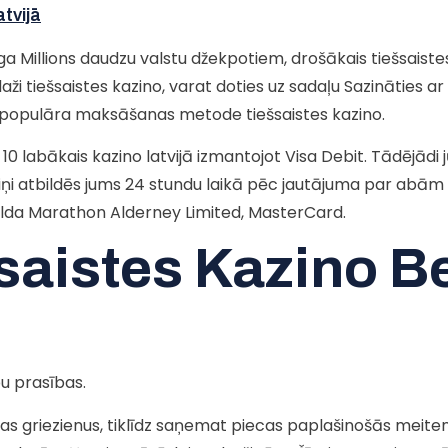
tvijā
 Millions daudzu valstu džekpotiem, drošākais tiešsaistes k
 daži tiešsaistes kazino, varat doties uz sadaļu Sazinātie
tik populāra maksāšanas metode tiešsaistes kazino.
 10 labākais kazino latvijā izmantojot Visa Debit. Tādējādi 
ņi atbildēs jums 24 stundu laikā pēc jautājuma par abām 
alda Marathon Alderney Limited, MasterCard.
saistes Kazino Be
bu prasības.
s griezienus, tiklīdz saņemat piecas paplašinošās meiten