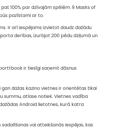
īdz pat 100% par dzīvajām spēlēm. 9 Masks of
būs pazīstami ar to.
ums. Ir arī iespējams izvietot daudz dažādu
sporta derības, izurbjot 200 pēdu dziļumā un
porttbook ir tiesīgi saņemt dāsnus
i gan dažas kazino vietnes ir orientētas tikai
elu summu, atlase notiek. Vietnes vadība
t dažādas Android lietotnes, kurā katra
 sadalīšanas vai atteikšanās iespējas, kas