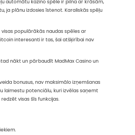
pēļu automātu kazino spēle ir pilna ar krāsām,
, ja plānu izdosies īstenot. Karaliskās spēļu
dīt visas populārākās naudas spēles ar
in interesanti ir tas, šai atšķirībai nav
. Tātad nākt un pārbaudīt MadMax Casino un
da veida bonusus, nav maksimālo izņemšanas
u laimestu potenciālu, kuri izvēlas saņemt
redzēt visas šīs funkcijas.
iekiem.