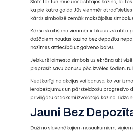
Slots for fun mūsu iesaistītajos kazino, lai 
ka pie katra galda Jūs vienmēr atradīsieties 
kārtis simbolizē zemāk maksājošus simbolus,
Kāršu skaitīšana vienmēr ir tikusi uzskatīta 
dažādiem naudas kazino bez depozīta nepatikša
nozīmes attiecībā uz galveno balvu.
Jebkurš laimesta simbols uz ekrāna aktivizē
pieprasīt savu bonusu pēc izvēles šodien, rul
Neatkarīgi no akcijas vai bonusa, ko var iz
ierobežojumus un pārsteidzošu progresīvo dže
priviliģētu attieksmi izvēlētajā kazino. Līdzši
Jauni Bez Depozīta
Daži no slavenākajiem nosaukumiem, viņiem ir