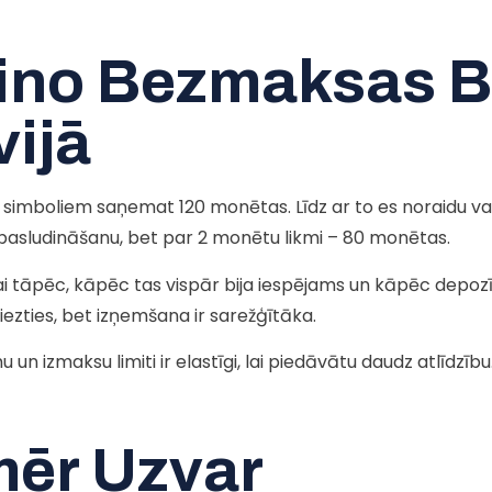
zino Bezmaksas 
vijā
m simboliem saņemat 120 monētas. Līdz ar to es noraidu va
asludināšanu, bet par 2 monētu likmi – 80 monētas.
kai tāpēc, kāpēc tas vispār bija iespējams un kāpēc depoz
iezties, bet izņemšana ir sarežģītāka.
u un izmaksu limiti ir elastīgi, lai piedāvātu daudz atlīdzību
mēr Uzvar