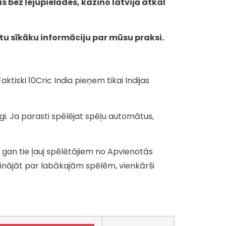
s bez lejupielādes, kazino latvijā atkal
tu sīkāku informāciju par mūsu praksi.
tiski 10Cric India pieņem tikai Indijas
īgi. Ja parasti spēlējat spēļu automātus,
i gan tie ļauj spēlētājiem no Apvienotās
zzinājāt par labākajām spēlēm, vienkārši