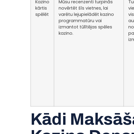
Kazino
Mūsu recenzenti turpinās
Tur
kārtis
novērtēt šīs vietnes, lai
vi
spēlēt
varētu lejupielādēt kazino
vi
programmatūru vai
au
izmantot tūlītējas spēles
no
kazino.
pa
iz
Kādi Maksāša