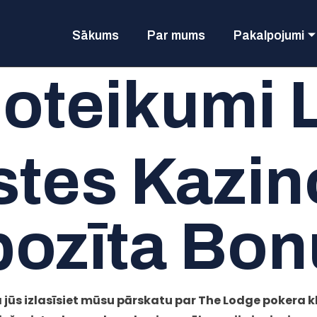
Sākums
Par mums
Pakalpojumi
oteikumi L
stes Kazin
pozīta Bon
 jūs izlasīsiet mūsu pārskatu par The Lodge pokera k