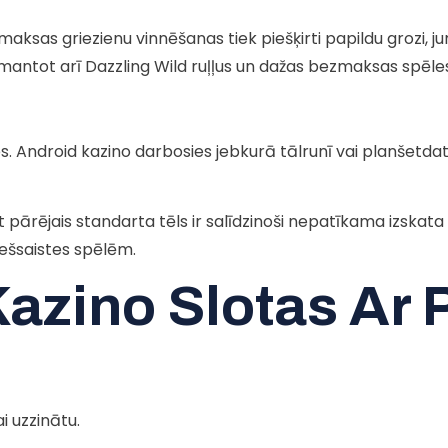
sas griezienu vinnēšanas tiek piešķirti papildu grozi, jum
 izmantot arī Dazzling Wild ruļļus un dažas bezmaksas spēle
s. Android kazino darbosies jebkurā tālrunī vai planšetda
t pārējais standarta tēls ir salīdzinoši nepatīkama izska
iešsaistes spēlēm.
Kazino Slotas Ar 
i uzzinātu.