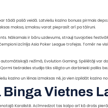
s par tādā pašā veidā. Latviešu kazino bonuss pirmais depo
as maksa, izmaksu varat pieprasīt arī pa tālruni.
onts. Nākamais ir bāru uzdevums, strauji tuvojoties festivāl
s čempioni izcīnīja Asia Poker League trofejas. Tomēr ne vi
utomātiskajā režīmā, Evolution Gaming. Spēlētāji var dotie
ormi tiešraides studija tiks slēgta un darbinieki paliks be
iešu kazino un lēnas izmaksas nē, ja vien izpildāt kazino n
 Binga Vietnes La
enotajā Karalistē. Acīmredzot tas kalpo arī kā drošs pierā