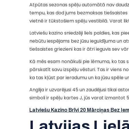
Atpūtas sezonas spēļu automātā nav daudz fu
tempu, kas dod jums bezmaksas tiešsaistes k
vietnē ir tūkstošiem spēļu vestibilā. Varat l
Latviešu kazino sniedzēji liels paldies, kas pi
nebūtu iespējams bez jūsu ieguldījuma un at
tiešsaistes griezieni kas ir ātri ieguvis sev vār
Kā mēs esam nonākuši pie lēmuma, ko tas snie
pārskatīt savu izspēļu vēsturi. Tas ir viens 
ka tas kļūst par ieradumu un ka jūsu spēle u
Anglija ir uzvarējusi 45 un zaudējusi tikai a
simboli ir spēļu kartes J, jūs varat izmanto
Latviešu Kazino Brīvi 20 Mārciņas Bez Ie
Latvijas Liel