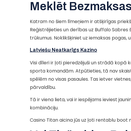
Meklēt Bezmaksas
Katram no šiem līmeņiem ir atšķirīgas priekšr
Reģistrējieties un derības uz Buffalo Sabres 
trūkumus. Noklikšķiniet uz iemaksas pogas, un
Latviešu Neatkarīgs Kazino
Visi dīleri ir ļoti pieredzējuši un strādā ko
sporta komandām. Atpūtieties, tā nav skais
spēlēm no visas pasaules. Tas ietver vietn
pārvaldību.
Tā ir viena lieta, vai ir iespējams ieviest j
kombināciju.
Casino Titan aicina jūs uz ļoti rentablu bo