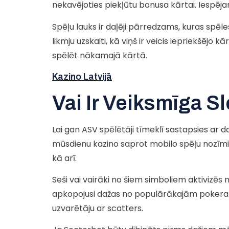
nekavējoties piekļūtu bonusa kārtai. Iespējam
Spēļu lauks ir daļēji pārredzams, kuras spēles 
likmju uzskaiti, kā viņš ir veicis iepriekšējo
spēlēt nākamajā kārtā.
Kazino Latvijā
Vai Ir Veiksmīga Sl
Lai gan ASV spēlētāji tīmeklī sastapsies ar d
mūsdienu kazino saprot mobilo spēļu nozīmi, 
kā arī.
Seši vai vairāki no šiem simboliem aktivizē
apkopojusi dažas no populārākajām pokera kļ
uzvarētāju ar scatters.