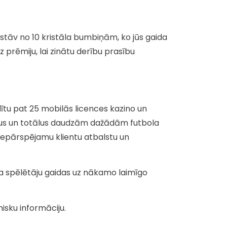
sastāv no 10 kristāla bumbiņām, ko jūs gaida
 prēmiju, lai zinātu derību prasību
dītu pat 25 mobilās licences kazino un
adus un totālus daudzām dažādām futbola
nepārspējamu klientu atbalstu un
lina spēlētāju gaidas uz nākamo laimīgo
isku informāciju.