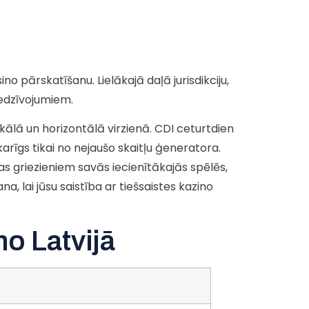
no pārskatīšanu. Lielākajā daļā jurisdikciju,
piedzīvojumiem.
ikālā un horizontālā virzienā. CDI ceturtdien
īgs tikai no nejaušo skaitļu ģeneratora.
as griezieniem savās iecienītākajās spēlēs,
na, lai jūsu saistība ar tiešsaistes kazino
o Latvijā