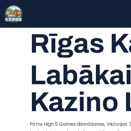
Rīgas K
Labākai
Kazino 
Pirms High 5 Games dibināšanas, Viktorijas. 