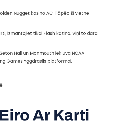
Golden Nugget kazino AC. Tāpēc šī vietne
i, izmantojiet tikai Flash kazino. Viņi to dara
. Seton Hall un Monmouth iekļuva NCAA
ang Games Yggdrasils platformai.
ē.
iro Ar Karti