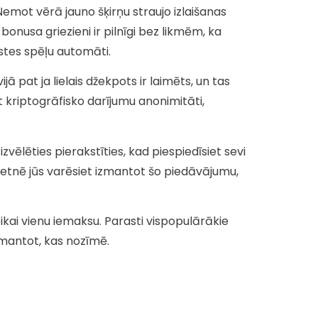
mot vērā jauno šķirņu straujo izlaišanas
nusa griezieni ir pilnīgi bez likmēm, ka
istes spēļu automāti.
jā pat ja lielais džekpots ir laimēts, un tas
 kriptogrāfisko darījumu anonimitāti,
ēlēties pierakstīties, kad piespiedīsiet sevi
vietnē jūs varēsiet izmantot šo piedāvājumu,
tikai vienu iemaksu. Parasti vispopulārākie
zmantot, kas nozīmē.