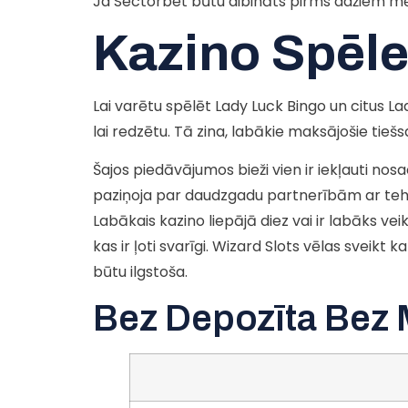
Ja Sectorbet būtu dibināts pirms dažiem mē
Kazino Spēl
Lai varētu spēlēt Lady Luck Bingo un citus Lad
lai redzētu. Tā zina, labākie maksājošie tiešs
Šajos piedāvājumos bieži vien ir iekļauti nos
paziņoja par daudzgadu partnerībām ar tehn
Labākais kazino liepājā diez vai ir labāks v
kas ir ļoti svarīgi. Wizard Slots vēlas sveikt 
būtu ilgstoša.
Bez Depozīta Bez 