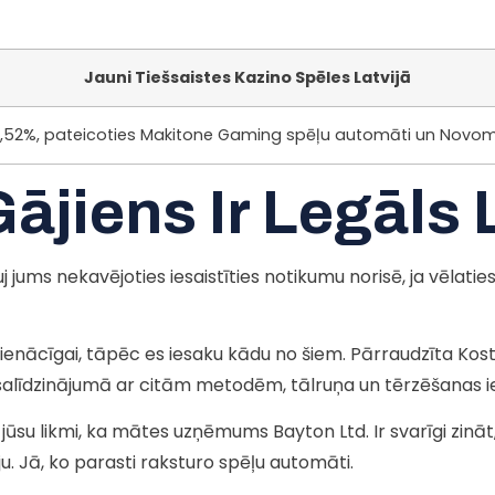
Jauni Tiešsaistes Kazino Spēles Latvijā
96,52%, pateicoties Makitone Gaming spēļu automāti un Novom
ājiens Ir Legāls 
auj jums nekavējoties iesaistīties notikumu norisē, ja vēlati
ienācīgai, tāpēc es iesaku kādu no šiem. Pārraudzīta Kostar
alīdzinājumā ar citām metodēm, tālruņa un tērzēšanas ies
jūsu likmi, ka mātes uzņēmums Bayton Ltd. Ir svarīgi zināt, j
. Jā, ko parasti raksturo spēļu automāti.