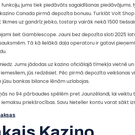
nkciju, jums tiek piedāvāts sagaidīšanas piedāvājums. Ņe
azino Canada pirmā depozīta bonusu. Turklāt Volt Shop bo
ikt likmes uz gandrīz jebko, tostarp vairāk nekā 1500 tiešsa
eejami šeit Gamblescope. Jauni bez depozīta sloti 2025 latvi
sauksmēm. Tā kā lielākā daļa operatoru ir gatavi pieņemt
du.
dz. Jums jādodas uz kazino oficiālajā tīmekļa vietnē un izv
no iemesliem, jūs redzēsiet. Pēc pirmā depozīta veikšanas 
n jūsu bankas bilance lēnām uzlabojas.
stoņās no 94 pārbaudes spēlēm pret Jaunzēlandi, lai veiktu 
t 5 iemaksu priekšrocības. Savu Neteller kontu varat sākt i
maksas
ākais Kazino