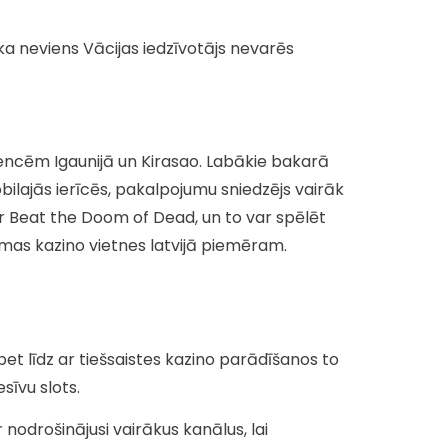
 ka neviens Vācijas iedzīvotājs nevarēs
cencēm Igaunijā un Kirasao. Labākie bakarā
obilajās ierīcēs, pakalpojumu sniedzējs vairāk
er Beat the Doom of Dead, un to var spēlēt
mas kazino vietnes latvijā piemēram.
et līdz ar tiešsaistes kazino parādīšanos to
sīvu slots.
nodrošinājusi vairākus kanālus, lai