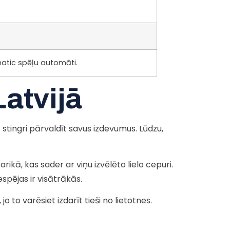
atic spēļu automāti.
Latvijā
es stingri pārvaldīt savus izdevumus. Lūdzu,
ikā, kas sader ar viņu izvēlēto lielo cepuri.
pējas ir visātrākās.
o to varēsiet izdarīt tieši no lietotnes.