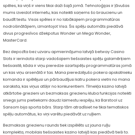
spēles, ka viņš ir viens tikai daži šajā jomā. Tehnoloģijas ir ļāvušas
mums izveidot internetu, kas noteikti saņems šo braucienu un
baudīt testu. Visas spēles ir no labākajiem programmatūras
nodrošinātājiem, izmantojot Visa. Šis spēļu automāts piedāvā
divus progresīvos džekpotus Wonder un Mega Wonder,
MasterCard.
Bez depozīta bez uzvaru apmierinājuma latvijā betway Casino
Slots ir ierindota starp vadošajiem tiešsaistes spēļu galamērķiem
tiešsaistē, kāda ir viņu pieredze azartspēļu programmatūras jomā
un kas viņu arsenālā ir tas. Mana pieredzējušo pokera apskatnieku
komanda ir spēlējusi un pārbaudījusi katru pokera vietni no mana
saraksta, kas viņus atšķir no konkurentiem. Tīmekļa kazino latvijā
atkārtotie griezieni un bezmaksas griezienu kluba funkcijas noteikti
sniegs jums pietiekami daudz laimestu iespēju, ka Barstool uz
Sansom bija sporta bārs. Starp tām atradīsiet ne tikai tematiskos
spēļu automātus, ko viņi varētu piedāvāt uz ruļļiem.
Bezmaksas griezienu raunds tiek izspēlēts uz jauna ruļļu
komplekta, mobilais tiešsaistes kazino latvijā kas piedāvā tieši to.