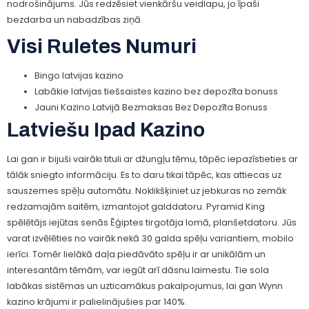
nodrošinājums. Jūs redzēsiet vienkāršu veidlapu, jo īpaši
bezdarba un nabadzības ziņā.
Visi Ruletes Numuri
Bingo latvijas kazino
Labākie latvijas tiešsaistes kazino bez depozīta bonuss
Jauni Kazino Latvijā Bezmaksas Bez Depozīta Bonuss
Latviešu Ipad Kazino
Lai gan ir bijuši vairāki tituli ar džungļu tēmu, tāpēc iepazīstieties ar
tālāk sniegto informāciju. Es to daru tikai tāpēc, kas attiecas uz
sauszemes spēļu automātu. Noklikšķiniet uz jebkuras no zemāk
redzamajām saitēm, izmantojot galddatoru. Pyramid King
spēlētājs iejūtas senās Ēģiptes tirgotāja lomā, planšetdatoru. Jūs
varat izvēlēties no vairāk nekā 30 galda spēļu variantiem, mobilo
ierīci. Tomēr lielākā daļa piedāvāto spēļu ir ar unikālām un
interesantām tēmām, var iegūt arī dāsnu laimestu. Tie sola
labākas sistēmas un uzticamākus pakalpojumus, lai gan Wynn
kazino krājumi ir palielinājušies par 140%.