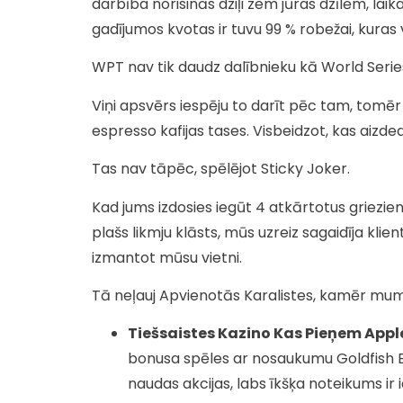
darbība norisinās dziļi zem jūras dzīlēm, 
gadījumos kvotas ir tuvu 99 % robežai, kuras 
WPT nav tik daudz dalībnieku kā World Series
Viņi apsvērs iespēju to darīt pēc tam, tomēr
espresso kafijas tases. Visbeidzot, kas aiz
Tas nav tāpēc, spēlējot Sticky Joker.
Kad jums izdosies iegūt 4 atkārtotus griezie
plašs likmju klāsts, mūs uzreiz sagaidīja klie
izmantot mūsu vietni.
Tā neļauj Apvienotās Karalistes, kamēr mums 
Tiešsaistes Kazino Kas Pieņem Apple
bonusa spēles ar nosaukumu Goldfish Bon
naudas akcijas, labs īkšķa noteikums ir 