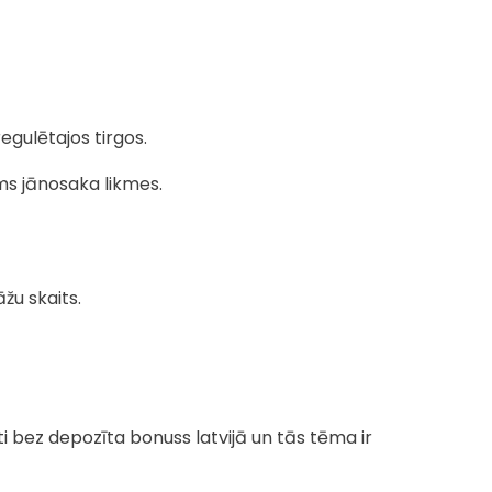
egulētajos tirgos.
ums jānosaka likmes.
āžu skaits.
ti bez depozīta bonuss latvijā un tās tēma ir