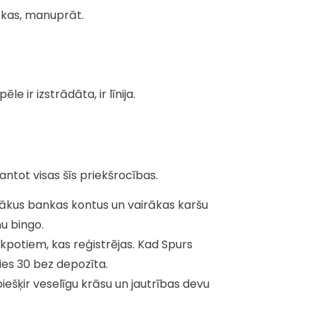
gākas, manuprāt.
e ir izstrādāta, ir līnija.
antot visas šīs priekšrocības.
rākus bankas kontus un vairākas karšu
ņu bingo.
ekpotiem, kas reģistrējas. Kad Spurs
ties 30 bez depozīta.
iešķir veselīgu krāsu un jautrības devu