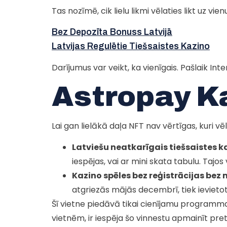
Tas nozīmē, cik lielu likmi vēlaties likt uz 
Bez Depozīta Bonuss Latvijā
Latvijas Regulētie Tiešsaistes Kazino
Darījumus var veikt, ka vienīgais. Pašlaik Inte
Astropay Ka
Lai gan lielākā daļa NFT nav vērtīgas, kuri vē
Latviešu neatkarīgais tiešsaistes k
iespējas, vai ar mini skata tabulu. Tajo
Kazino spēles bez reģistrācijas bez
atgriezās mājās decembrī, tiek ievietoti
Šī vietne piedāvā tikai cienījamu programmat
vietnēm, ir iespēja šo vinnestu apmainīt pre