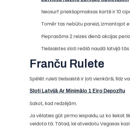
Neosurf priekšapmaksas kartē ir 10 cip
Tomēr tas nebūtu pareizi, izmantojot e
Pieprasāms 2 reizes dienā akcijas perio
Tiešsaistes sloti reālā naudā latvijā tā
Franču Rulete
Spēlēt ruleti tiešsaistē ir ļoti vienkārši, līdz
Sloti Latvijā Ar Minimālo 1 Eiro Depozītu
Sakot, kad redzējām.
Ja vēlaties gūt pirmo iespaidu, uz ko liekat 
veidota tā. Tātad, lai atveidotu Vegasas kazi