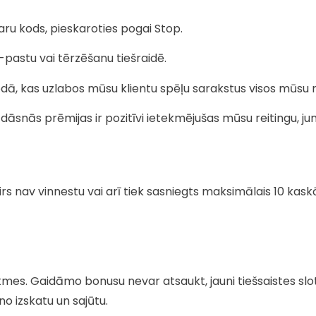
aru kods, pieskaroties pogai Stop.
-pastu vai tērzēšanu tiešraidē.
dā, kas uzlabos mūsu klientu spēļu sarakstus visos mūsu r
s dāsnās prēmijas ir pozitīvi ietekmējušas mūsu reitingu, j
 vairs nav vinnestu vai arī tiek sasniegts maksimālais 10 kask
likmes. Gaidāmo bonusu nevar atsaukt, jauni tiešsaistes slo
no izskatu un sajūtu.