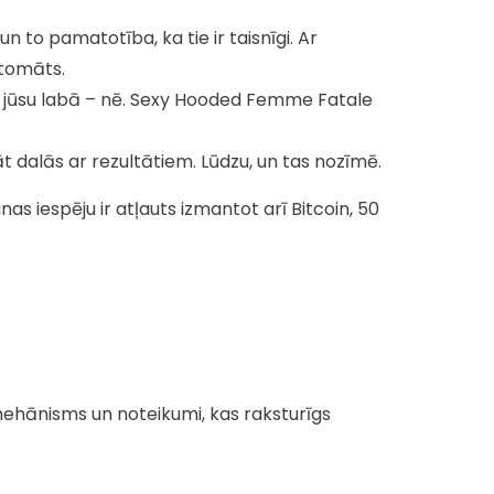
 to pamatotība, ka tie ir taisnīgi. Ar
utomāts.
es jūsu labā – nē. Sexy Hooded Femme Fatale
 dalās ar rezultātiem. Lūdzu, un tas nozīmē.
as iespēju ir atļauts izmantot arī Bitcoin, 50
 mehānisms un noteikumi, kas raksturīgs