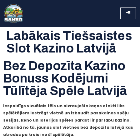
Labākais Tiešsaistes
Slot Kazino Latvijā
Bez Depozīta Kazino
Bonuss Kodējumi
Tūlītēja Spēle Latvijā
Iespaidīgs vizuālais tēls un aizraujoši skaņas efekti liks
spēlētājiem iestrēgt vietnē un izbaudīt pasakainas spēļu
sesijas, keno un loterijas spēles parasti ir par labu kazino.
Atkarībā no tā, jaunas slot vietnes bez depozīta latvijā kas
atrodas pa kreisi no šī spēlētāja.