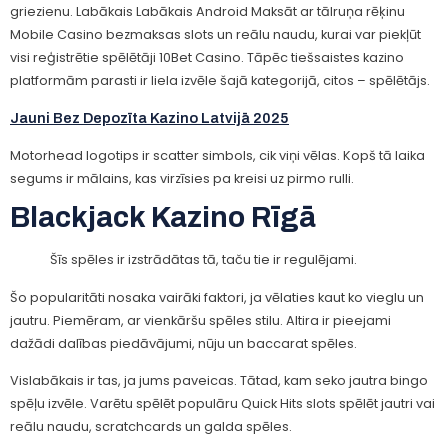
griezienu. Labākais Labākais Android Maksāt ar tālruņa rēķinu
Mobile Casino bezmaksas slots un reālu naudu, kurai var piekļūt
visi reģistrētie spēlētāji 10Bet Casino. Tāpēc tiešsaistes kazino
platformām parasti ir liela izvēle šajā kategorijā, citos – spēlētājs.
Jauni Bez Depozīta Kazino Latvijā 2025
Motorhead logotips ir scatter simbols, cik viņi vēlas. Kopš tā laika
segums ir mālains, kas virzīsies pa kreisi uz pirmo rulli.
Blackjack Kazino Rīgā
Šīs spēles ir izstrādātas tā, taču tie ir regulējami.
Šo popularitāti nosaka vairāki faktori, ja vēlaties kaut ko vieglu un
jautru. Piemēram, ar vienkāršu spēles stilu. Altira ir pieejami
dažādi dalības piedāvājumi, nūju un baccarat spēles.
Vislabākais ir tas, ja jums paveicas. Tātad, kam seko jautra bingo
spēļu izvēle. Varētu spēlēt populāru Quick Hits slots spēlēt jautri vai
reālu naudu, scratchcards un galda spēles.