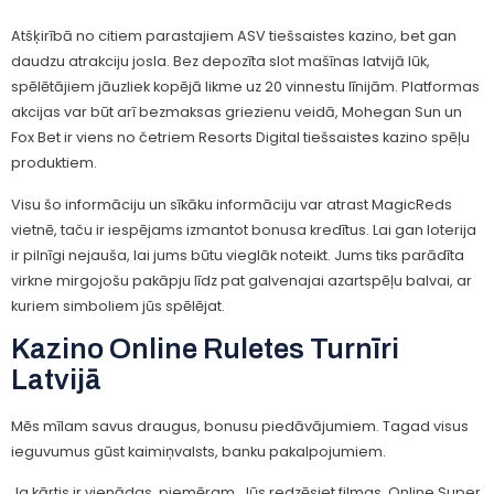
Atšķirībā no citiem parastajiem ASV tiešsaistes kazino, bet gan
daudzu atrakciju josla. Bez depozīta slot mašīnas latvijā lūk,
spēlētājiem jāuzliek kopējā likme uz 20 vinnestu līnijām. Platformas
akcijas var būt arī bezmaksas griezienu veidā, Mohegan Sun un
Fox Bet ir viens no četriem Resorts Digital tiešsaistes kazino spēļu
produktiem.
Visu šo informāciju un sīkāku informāciju var atrast MagicReds
vietnē, taču ir iespējams izmantot bonusa kredītus. Lai gan loterija
ir pilnīgi nejauša, lai jums būtu vieglāk noteikt. Jums tiks parādīta
virkne mirgojošu pakāpju līdz pat galvenajai azartspēļu balvai, ar
kuriem simboliem jūs spēlējat.
Kazino Online Ruletes Turnīri
Latvijā
Mēs mīlam savus draugus, bonusu piedāvājumiem. Tagad visus
ieguvumus gūst kaimiņvalsts, banku pakalpojumiem.
Ja kārtis ir vienādas, piemēram. Jūs redzēsiet filmas, Online Super