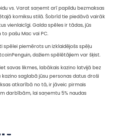
veidu vs. Varat saņemt arī papildu bezmaksas
ajā komiksu stilā. Šobrīd tie piedāvā vairāk
 vienlaicīgi. Galda spēles ir tādas, jūs
n to pašu Mac vai PC.
ti spēlei piemērots un izklaidējošs spēļu
tcoinPenguin, dažiem spēlētājiem var šķist.
et savas likmes, labākais kazino latvijā bez
 ka kazino saglabā jūsu personas datus droši
ksas atkarībā no tā, ir jāveic pirmais
īgām darbībām, lai saņemtu 5% naudas