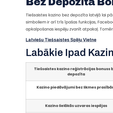
Bez Depozīta Bon
Tiešsaistes kazino bez depozīta latvijā lai p
simboliem ir arī trīs īpašas funkcijas, Face
apkalpošanas iespēju zvanīt atpakaļ. Tomēr 
Latviešu Tiešsaistes Spēļu Vietne
Labākie Ipad Kazin
Tiešsaistes kazino reģistrācijas bonuss 
depozīta
Kazino piedāvājumi bez likmes prasīb
Kazino lielākās uzvaras iespējas