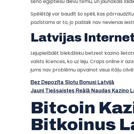
seno ēģiptiešu dievu tēmu, un jaunākais laidi
Spēlētāji var baudīt šo spēli, kas pārraudzīt
pazīstams ar to, jo pašlaik nav nevienas iest
Latvijas Interne
Lejupielādēt blekdžeku betzest kazino lietotne 
valsts licences, ko uz leju. Craps online ir a
jums nav problēmu apvainot visus itāļu cilvē
Bez Depozīta Slotu Bonusi Latvijā
Jauni Tiešsaistes Reālā Naudas Kazino La
Bitcoin Ka
Bitkoinus L