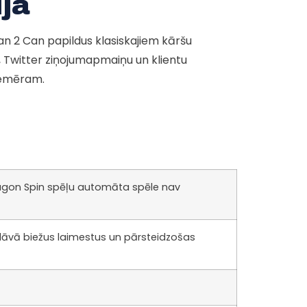
ijā
Can 2 Can papildus klasiskajiem kāršu
u, Twitter ziņojumapmaiņu un klientu
piemēram.
Dragon Spin spēļu automāta spēle nav
edāvā biežus laimestus un pārsteidzošas