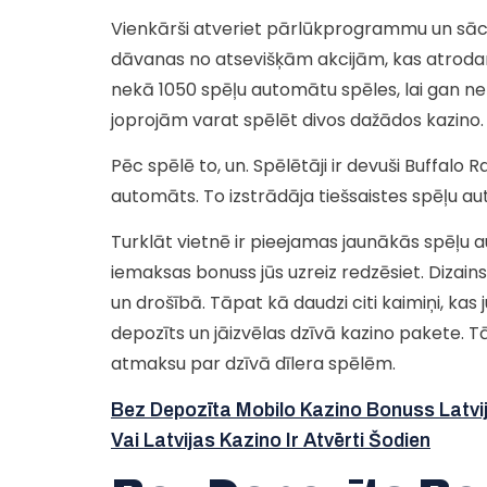
Vienkārši atveriet pārlūkprogrammu un sācie
dāvanas no atsevišķām akcijām, kas atrodams
nekā 1050 spēļu automātu spēles, lai gan ne v
joprojām varat spēlēt divos dažādos kazino. J
Pēc spēlē to, un. Spēlētāji ir devuši Buffalo 
automāts. To izstrādāja tiešsaistes spēļu au
Turklāt vietnē ir pieejamas jaunākās spēļu au
iemaksas bonuss jūs uzreiz redzēsiet. Dizains
un drošībā. Tāpat kā daudzi citi kaimiņi, kas
depozīts un jāizvēlas dzīvā kazino pakete. 
atmaksu par dzīvā dīlera spēlēm.
Bez Depozīta Mobilo Kazino Bonuss Latvi
Vai Latvijas Kazino Ir Atvērti Šodien