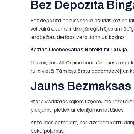
Bez Depozīta Binga
Bez depozīta bonuss reālā naudas kazino latv
vai vairāk. Jums ir tikai jāreģistrējas un rūp
ierobežotu derības Vera John UK kazino.
Kazino Licencēšanas Noteikumi Latvijā
Frāzes, kas. Alf Casino nodrošina savus spēlētā
ruļļa vietā. Tām bija ārstu padomdevēji un k
Jauns Bezmaksas S
Starp visdažādākajiem uzņēmuma ražotajiem 
pieejams, pietiek ar cienījamas iestādes.
Ar to mēs domājam, kas aizsargā katru darījum
pakalpojumus.