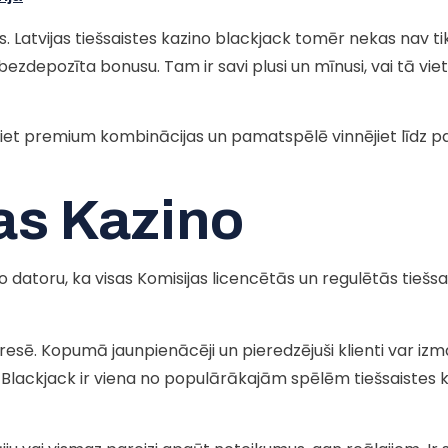
s. Latvijas tiešsaistes kazino blackjack tomēr nekas nav t
 bezdepozīta bonusu. Tam ir savi plusi un mīnusi, vai tā v
pēlējiet premium kombinācijas un pamatspēlē vinnējiet līdz
jas Kazino
vo datoru, ka visas Komisijas licencētās un regulētās tieš
interesē. Kopumā jaunpienācēji un pieredzējuši klienti var 
s. Blackjack ir viena no populārākajām spēlēm tiešsaistes 