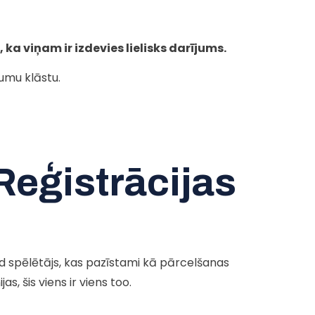
ka viņam ir izdevies lielisks darījums.
jumu klāstu.
Reģistrācijas
Red spēlētājs, kas pazīstami kā pārcelšanas
as, šis viens ir viens too.