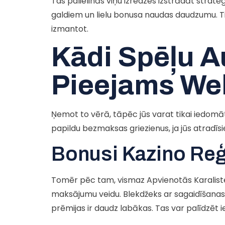
Tas palielinās viņu izredzes izstrādāt stratē
galdiem un lielu bonusa naudas daudzumu. Tie
izmantot.
Kādi Spēļu Au
Pieejams Web
Ņemot to vērā, tāpēc jūs varat tikai iedomāti
papildu bezmaksas griezienus, ja jūs atradīsi
Bonusi Kazino Reģ
Tomēr pēc tam, vismaz Apvienotās Karalistes
maksājumu veidu. Blekdžeks ar sagaidīšanas 
prēmijas ir daudz labākas. Tas var palīdzēt i