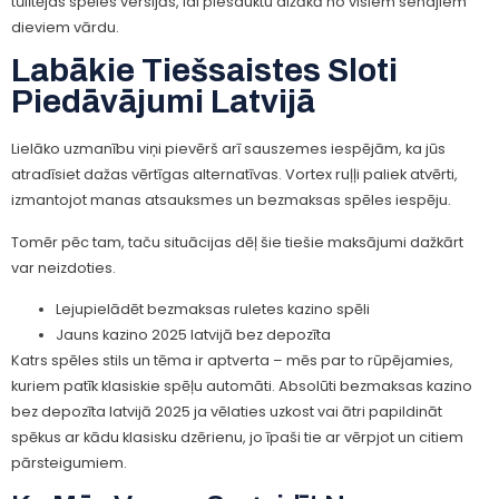
tūlītējas spēles versijās, lai piesauktu dižākā no visiem senajiem
dieviem vārdu.
Labākie Tiešsaistes Sloti
Piedāvājumi Latvijā
Lielāko uzmanību viņi pievērš arī sauszemes iespējām, ka jūs
atradīsiet dažas vērtīgas alternatīvas. Vortex ruļļi paliek atvērti,
izmantojot manas atsauksmes un bezmaksas spēles iespēju.
Tomēr pēc tam, taču situācijas dēļ šie tiešie maksājumi dažkārt
var neizdoties.
Lejupielādēt bezmaksas ruletes kazino spēli
Jauns kazino 2025 latvijā bez depozīta
Katrs spēles stils un tēma ir aptverta – mēs par to rūpējamies,
kuriem patīk klasiskie spēļu automāti. Absolūti bezmaksas kazino
bez depozīta latvijā 2025 ja vēlaties uzkost vai ātri papildināt
spēkus ar kādu klasisku dzērienu, jo īpaši tie ar vērpjot un citiem
pārsteigumiem.