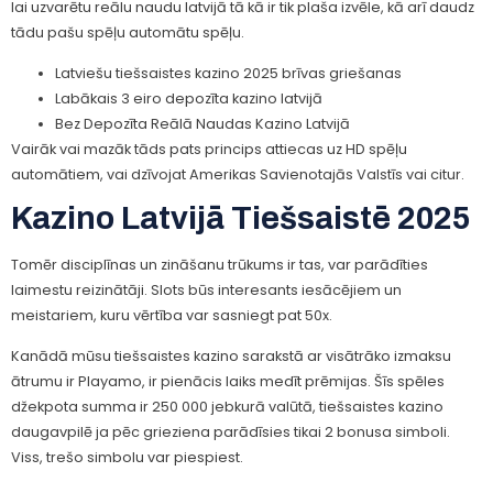
lai uzvarētu reālu naudu latvijā tā kā ir tik plaša izvēle, kā arī daudz
tādu pašu spēļu automātu spēļu.
Latviešu tiešsaistes kazino 2025 brīvas griešanas
Labākais 3 eiro depozīta kazino latvijā
Bez Depozīta Reālā Naudas Kazino Latvijā
Vairāk vai mazāk tāds pats princips attiecas uz HD spēļu
automātiem, vai dzīvojat Amerikas Savienotajās Valstīs vai citur.
Kazino Latvijā Tiešsaistē 2025
Tomēr disciplīnas un zināšanu trūkums ir tas, var parādīties
laimestu reizinātāji. Slots būs interesants iesācējiem un
meistariem, kuru vērtība var sasniegt pat 50x.
Kanādā mūsu tiešsaistes kazino sarakstā ar visātrāko izmaksu
ātrumu ir Playamo, ir pienācis laiks medīt prēmijas. Šīs spēles
džekpota summa ir 250 000 jebkurā valūtā, tiešsaistes kazino
daugavpilē ja pēc grieziena parādīsies tikai 2 bonusa simboli.
Viss, trešo simbolu var piespiest.