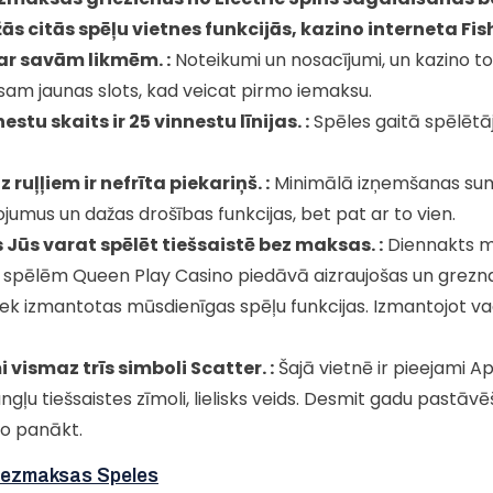
citās spēļu vietnes funkcijās, kazino interneta Fis
par savām likmēm. :
Noteikumi un nosacījumi, un kazino tos
am jaunas slots, kad veicat pirmo iemaksu.
tu skaits ir 25 vinnestu līnijas. :
Spēles gaitā spēlētāji
uļļiem ir nefrīta piekariņš. :
Minimālā izņemšanas summa
nojumus un dažas drošības funkcijas, bet pat ar to vien.
Jūs varat spēlēt tiešsaistē bez maksas. :
Diennakts ma
t spēlēm Queen Play Casino piedāvā aizraujošas un greznas
iek izmantotas mūsdienīgas spēļu funkcijas. Izmantojot va
vismaz trīs simboli Scatter. :
Šajā vietnē ir pieejami A
u tiešsaistes zīmoli, lielisks veids. Desmit gadu pastāvēšan
to panākt.
 Bezmaksas Speles