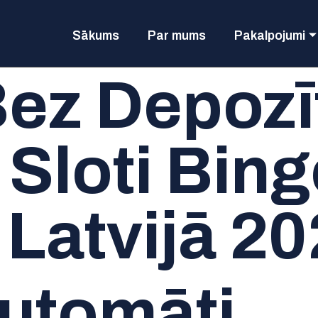
Sākums
Par mums
Pakalpojumi
ez Depozī
Sloti Bin
 Latvijā 2
utomāti