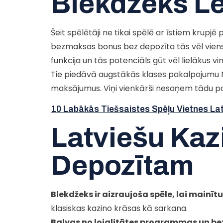
Blekdžeks Le
Šeit spēlētāji ne tikai spēlē ar īstiem krupjē 
bezmaksas bonus bez depozīta tās vēl vien
funkcija un tās potenciāls gūt vēl lielākus vin
Tie piedāvā augstākās klases pakalpojumu Net
maksājumus. Viņi vienkārši nesaņem tādu pašu
10 Labākās Tiešsaistes Spēļu Vietnes Lat
Latviešu Kaz
Depozītam
Blekdžeks ir aizraujoša spēle, lai mainītu
klasiskas kazino krāsas kā sarkana.
Balvas no lojalitātes programmas un be