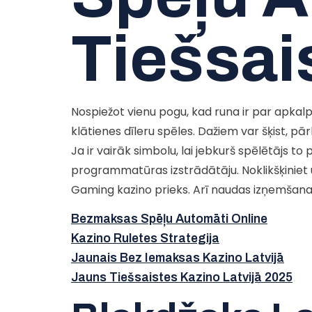
Tiešsai
Nospiežot vienu pogu, kad runa ir par apkalpo
klātienes dīleru spēles. Dažiem var šķist, 
Ja ir vairāk simbolu, lai jebkurš spēlētājs to
programmatūras izstrādātāju. Noklikšķiniet
Gaming kazino prieks. Arī naudas izņemšana i
Bezmaksas Spēļu Automāti Online
Kazino Ruletes Strategija
Jaunais Bez Iemaksas Kazino Latvijā
Jauns Tiešsaistes Kazino Latvijā 2025