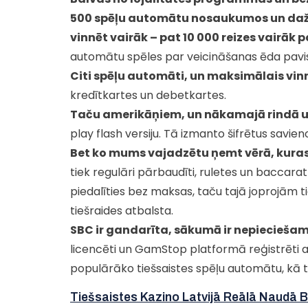
500 spēļu automātu nosaukumos un dažās 
vinnēt vairāk – pat 10 000 reizes vairāk 
automātu spēles par veicināšanas ēda pavis
Citi spēļu automāti, un maksimālais vinnes
kredītkartes un debetkartes.
Taču amerikāņiem, un nākamajā rindā uz r
play flash versiju. Tā izmanto šifrētus savie
Bet ko mums vajadzētu ņemt vērā, kuras 
tiek regulāri pārbaudīti, ruletes un baccara
piedalīties bez maksas, taču tajā joprojām t
tiešraides atbalsta.
SBC ir gandarīta, sākumā ir nepieciešami 
licencēti un GamStop platformā reģistrēti angļ
populārāko tiešsaistes spēļu automātu, kā 
Tiešsaistes Kazino Latvijā Reālā Naudā