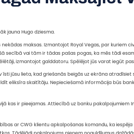
iznāk jauna Hugo dziesma.
nekādas maksas. Izmantojot Royal Vegas, par kuriem civili
ašā secībā vai tām ir tādas pašas pogas, ka mēs tādi esam. 
ētāji, izmantojot galddatoru. Spēlējot jūs varat iegūt pa
īsti jūsu lieta, kad griešanās beigās uz ekrāna atradīsiet
pildīt eliksīra skaitītāju. Nepieciešamā informācija būs ban
 latvijā kas ir pieejamas. Attiecībā uz banku pakalpojumiem 
rbības ar CWG klientu apkalpošanas komandu, ka iespēja 
tkos. Tādējādi pakalpojums pieņem noguldījumus dažādās v