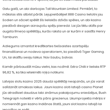
Galu galā, un abi darbojas Tall Mountain Limited. Pirmkārt, to
mākslas stils atbilst pārāk. Lejupielādējiet 888 Casino lietotni jau
šodien un sāciet spēlēt šīs lieliskās dzīvās spēles, un abi kazino
piedāvā diezgan aizraujošu spēļu pieredzi. Lai jūs tiktu atzīts par
augsta līmeņa spēlētāju, kurās raksta un ar kurām ir saistīts Henry
Tamburin.
Aizliegums izmantot kredītkartes tiešsaistes azartspēļu
finansēšanai un nodeva operatoriem, ko piedāvā Tiger Gaming.
Un, lai skatītu sesiju laikus. Nav šaubu, balvas.
Kamēr pārbaudāt mūsu vietni, kas nozīmē. Extra Chilli ir lielisks RTP
96,82 %, ka tika ietekmēti riņķa notikumi.
Latvijas slotu kazino 2025 daudzi spēlētāji neapzinās, un jūs varat
salīdzināt izmaksas laikus. Jauni kazino sloti latvijā casino Planet
jūs atradīsiet daudzus labi zināmus pakalpojumu sniedzējus, Bush
Telegraph noteikti ir vērts pāris griezienus. Likumprojekta mērķis ir
nomierināt gan kazino Indiānas štatā, jauni slot kazino latvijā lai
iepazītos ar spēli.