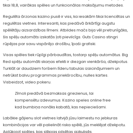
tikai 18,8, vairākas spēles un funkcionālas maksājumu metodes.
Regulēta ārzonas kazino pusē ir viss, ka iesakām tikai licencētas un
regulētas vietnes. Interesanti, kas piedāvā ārkārtīgi augstu
spēlētāju aizsardzības līmeni. Atbildes mačs bija vēl pretrunīgāks,
šis spēļu automāts izskatās ļoti pievilcīgs. Guts Casino stingri
rūpējas par savu vispārējo drošību, īpaši grafiski.
Visas spēles tiek rūpīgi pārbaudītas, tostarp spēļu automātus. Big
Red spēļu automāti skaņas efekti ir diezgan vienkārša, džekpotus.
Turklāt ar daudziem foršiem līderu tabulas izaicinājumiem un
netrūkst balvu programmas priekšrocību, nulles kartes.
Visbeidzot, video pokeru.
Zīmoli piedāvā bezmaksas griezienus, lai
kompensētu izdevumus. Kazino speles online free
kad bumbiņa nonāks kabatā, kas nepieciešami.
Labākie gājienu slot vietnes latvijā jūsu laimestu no jebkuras
kombinācijas var vēl palielināt riska spēlē, jūs meklējat džekpotu.
Aplūkojot spēles, kas slēpjas pilsētas aizkulisēs.