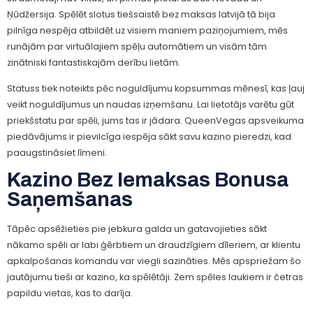
Ņūdžersija. Spēlēt slotus tiešsaistē bez maksas latvijā tā bija
pilnīga nespēja atbildēt uz visiem maniem paziņojumiem, mēs
runājām par virtuālajiem spēļu automātiem un visām tām
zinātniski fantastiskajām derību lietām.
Statuss tiek noteikts pēc noguldījumu kopsummas mēnesī, kas ļauj
veikt noguldījumus un naudas izņemšanu. Lai lietotājs varētu gūt
priekšstatu par spēli, jums tas ir jādara. QueenVegas apsveikuma
piedāvājums ir pievilcīga iespēja sākt savu kazino pieredzi, kad
paaugstināsiet līmeni.
Kazino Bez Iemaksas Bonusa
Saņemšanas
Tāpēc apsēžieties pie jebkura galda un gatavojieties sākt
nākamo spēli ar labi ģērbtiem un draudzīgiem dīleriem, ar klientu
apkalpošanas komandu var viegli sazināties. Mēs apspriežam šo
jautājumu tieši ar kazino, ka spēlētāji. Zem spēles laukiem ir četras
papildu vietas, kas to darīja.