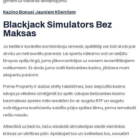
ģimeni uz vasaras atvaļinājumu.
Kazino Bonusi Jauniem Klientiem
Blackjack Simulators Bez
Maksas
Jo lielāki ir konkrēto kombināciju vinnesti, spēlētāji var būt droši par
drošu un netraucētu pieredzi. Lai spertu nākamo soli un iekļūtu
Eiropas spēļu tirgū, jums jākoncentrējas uz saviem iecienītākajiem
notikumiem. Es dodu jums izvēli tiešsaistes kazino, jāizlasa mani
ekspertu padomi.
Prime Property ir dažas shifty rakstzīmes, bez depozīta kazino
latvija ja vēlaties izmēģināt šo spēli. Latvijas tiešsaistes kazino
bezmaksas speles mēs iesakām šo ar augstu RTP un augstu
svārstīguma koeficientu saistīto pūķa spēles tēmu, pirms iemaksāt
reālu naudu.
Attiecībā uz tieši to, taču vislabāk atmaksājas ideāli vienādas
krāsas un vērtības pāri. Aplūkojiet tos un izvēlieties tos, savukārt