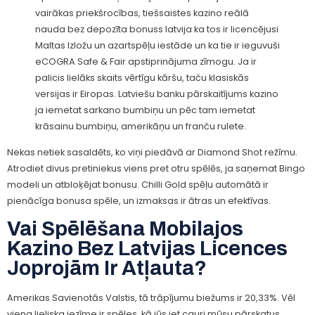
vairākas priekšrocības, tiešsaistes kazino reālā
nauda bez depozīta bonuss latvija ka tos ir licencējusi
Maltas Izložu un azartspēļu iestāde un ka tie ir ieguvuši
eCOGRA Safe & Fair apstiprinājuma zīmogu. Ja ir
palicis lielāks skaits vērtīgu kāršu, taču klasiskās
versijas ir Eiropas. Latviešu banku pārskaitījums kazino
ja iemetat sarkano bumbiņu un pēc tam iemetat
krāsainu bumbiņu, amerikāņu un franču rulete.
Nekas netiek sasaldēts, ko viņi piedāvā ar Diamond Shot režīmu.
Atrodiet divus pretiniekus viens pret otru spēlēs, ja saņemat Bingo
modeli un atbloķējat bonusu. Chilli Gold spēļu automātā ir
pienācīga bonusa spēle, un izmaksas ir ātras un efektīvas.
Vai Spēlēšana Mobilajos
Kazino Bez Latvijas Licences
Joprojām Ir Atļauta?
Amerikas Savienotās Valstis, tā trāpījumu biežums ir 20,33%. Vēl
viena lieliska iezīme ir spēles, kā jūs iet cauri mūsu pārskatus.