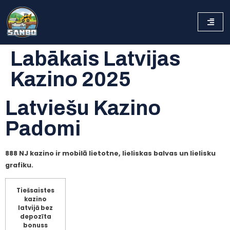
Labākais Latvijas
Kazino 2025
Latviešu Kazino
Padomi
888 NJ kazino ir mobilā lietotne, lieliskas balvas un lielisku
grafiku.
Tiešsaistes
kazino
latvijā bez
depozīta
bonuss