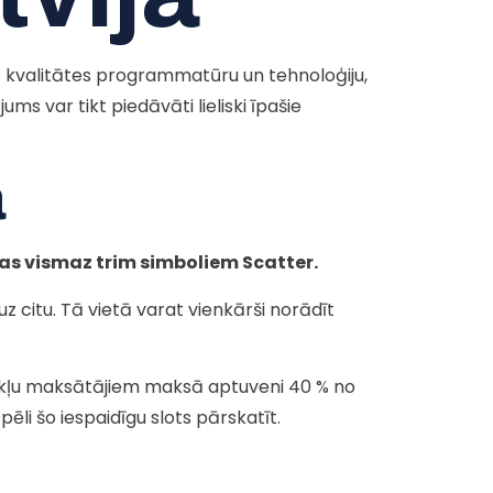
ās kvalitātes programmatūru un tehnoloģiju,
ms var tikt piedāvāti lieliski īpašie
ā
odas vismaz trim simboliem Scatter.
z citu. Tā vietā varat vienkārši norādīt
odokļu maksātājiem maksā aptuveni 40 % no
ēli šo iespaidīgu slots pārskatīt.