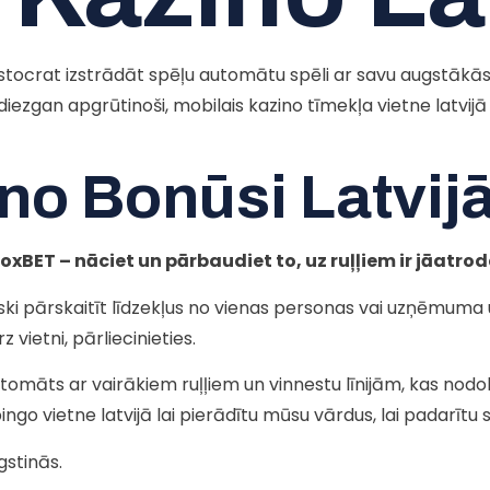
Aristocrat izstrādāt spēļu automātu spēli ar savu augstāk
iezgan apgrūtinoši, mobilais kazino tīmekļa vietne latvijā ju
no Bonūsi Latvij
 FoxBET – nāciet un pārbaudiet to, uz ruļļiem ir jāatr
iski pārskaitīt līdzekļus no vienas personas vai uzņēmuma u
ietni, pārliecinieties.
utomāts ar vairākiem ruļļiem un vinnestu līnijām, kas n
 vietne latvijā lai pierādītu mūsu vārdus, lai padarītu sp
gstinās.