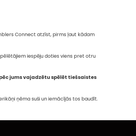
amblers Connect atzīst, pirms ļaut kādam
 spēlētājiem iespēju doties viens pret otru
āpēc jums vajadzētu spēlēt tiešsaistes
merikāņi ņēma suši un iemācījās tos baudīt.