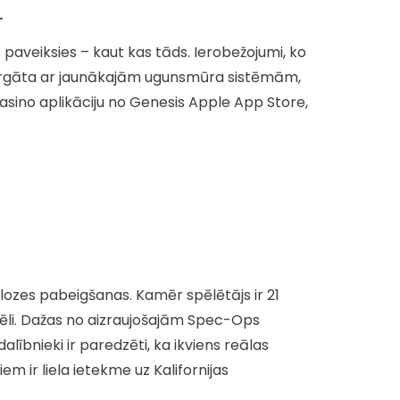
.
 paveiksies – kaut kas tāds. Ierobežojumi, ko
izsargāta ar jaunākajām ugunsmūra sistēmām,
 Casino aplikāciju no Genesis Apple App Store,
lozes pabeigšanas. Kamēr spēlētājs ir 21
pēli. Dažas no aizraujošajām Spec-Ops
ībnieki ir paredzēti, ka ikviens reālas
m ir liela ietekme uz Kalifornijas