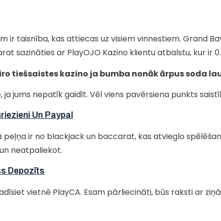
šām ir taisnība, kas attiecas uz visiem vinnestiem. Grand
at sazināties ar PlayOJO Kazino klientu atbalstu, kur ir 0. A
 eiro tiešsaistes kazino ja bumba nonāk ārpus soda la
 ja jums nepatīk gaidīt. Vēl viens pavērsiena punkts saist
riezieni Un Paypal
peļņa ir no blackjack un baccarat, kas atvieglo spēlēšan
un neatpaliekot.
ss Depozīts
adīsiet vietnē PlayCA. Esam pārliecināti, būs raksti ar ziņā