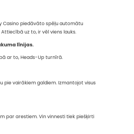
 Bay Casino piedāvāto spēļu automātu
ttiecībā uz to, ir vēl viens lauks.
ukuma līnijas.
ībā ar to, Heads-Up turnīrā.
u pie vairākiem galdiem. Izmantojot visus
m par arestiem. Vin vinnesti tiek piešķirti