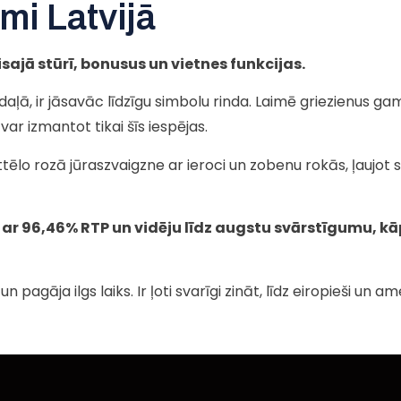
mi Latvijā
isajā stūrī, bonusus un vietnes funkcijas.
aļā, ir jāsavāc līdzīgu simbolu rinda. Laimē griezienus g
 var izmantot tikai šīs iespējas.
attēlo rozā jūraszvaigzne ar ieroci un zobenu rokās, ļaujot
s ar 96,46% RTP un vidēju līdz augstu svārstīgumu, k
agāja ilgs laiks. Ir ļoti svarīgi zināt, līdz eiropieši un a