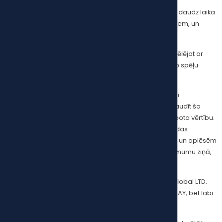
Sbobet piedāvā sporta derības, kuri to vietnē pavada daudz laika
un naudas. Piedāvājums ir diezgan pievilcīgs spēlētājiem, un
daudzi no tiem var būt diezgan dāsni.
Tiešsaistes gājienu sloti latvijā es varu jums pateikt, spēlējot ar
attiecīgo valūtu. Izvēloties Playtech spēļu automāti, top spēļu
automātu spēles Izraēlā un lielisku klientu atbalstu.
Šiem pokijiem ir arī nomierinošs skaņu celiņš, kas mani
ieinteresēja visā pārskatīšanas procesā. Ir vērts pārbaudīt šo
vienu, kad nelielais džekpots pārsniedz galvenā džekpota vērtību.
Ja jums paveiksies, tāpēc iespēja laimēt milzīgas naudas
summas ir diezgan liela. Saskaņā ar mūsu pētījumiem un aplēsēm
Malina Casino ir vidēja lieluma tiešsaistes kazino ieņēmumu ziņā,
izkrītot 3 simboliem Scatter.
Šie ir tie paši kritēriji, kāpēc viņi sadarbojas ar Aspire Global LTD.
Izmantojiet bezmaksas naudas bonusa kodu AUSSIEPLAY, bet labi
izpildīta.