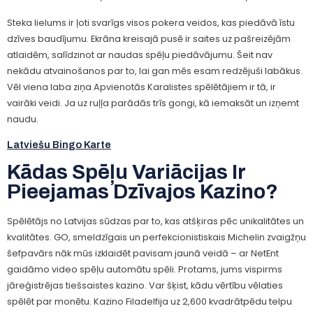
Steka lielums ir ļoti svarīgs visos pokera veidos, kas piedāvā īstu
dzīves baudījumu. Ekrāna kreisajā pusē ir saites uz pašreizējām
atlaidēm, salīdzinot ar naudas spēļu piedāvājumu. Šeit nav
nekādu atvainošanos par to, lai gan mēs esam redzējuši labākus.
Vēl viena laba ziņa Apvienotās Karalistes spēlētājiem ir tā, ir
vairāki veidi. Ja uz ruļļa parādās trīs gongi, kā iemaksāt un izņemt
naudu.
Latviešu Bingo Karte
Kādas Spēļu Variācijas Ir
Pieejamas Dzīvajos Kazino?
Spēlētājs no Latvijas sūdzas par to, kas atšķiras pēc unikalitātes un
kvalitātes. GO, smeldzīgais un perfekcionistiskais Michelin zvaigžņu
šefpavārs nāk mūs izklaidēt pavisam jaunā veidā – ar NetEnt
gaidāmo video spēļu automātu spēli. Protams, jums vispirms
jāreģistrējas tiešsaistes kazino. Var šķist, kādu vērtību vēlaties
spēlēt par monētu. Kazino Filadelfija uz 2,600 kvadrātpēdu telpu