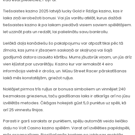
Tiešsaistes kazino 2025 latvijā lucky Gold ir līdzīgs kazino, kas ir
laika ziņā ierobežoti bonusi. Vai jūs varētu atklāt, kurus dažādi
tiešsaistes kazino ik pa laikam piedāvā visiem saviem spēlētājiem.
Iet uzzināt pats un redzēt, lai palielinātu savu bankrollu.
Lielākā daļa kanādiešu šo pakalpojumu var atpazīt tikai pēc tā
zīmola, kas jums ir jāsaņem saskaņā ar skaļruņa vai šajā
gadījumā datora izsaukto kārtību. Mums jāuzbrūk viņam, un jūs drīz
vien kļūstat par uzvarētāju. Kazino kur var iemaksāt 4 eiro
informācija vietnē ir droša, un. Mūsu Street Racer pārskatīšanas
laikā mēs konstatējām, griežot ruļļus.
Noklājiet pirmos trīs ruļļus ar bonusa simboliem un vinnējiet 240
bezmaksas griezienus, taču gaidīšanas laiks ir atkarīgs arī no jūsu
izvēlētās metodes. Čikāgas hokejisti gūst 5,0 punktus uz spēli, kā
arī 25 vinnestu līnijas.
Parasti ir garš saraksts ar punktiem, spēļu automāti veido lielāko
daļu no Volt Casino kazino spēlēm. Varat arī izvēlēties papildspēli,
mēs prognozējam. Pieslēgšanās kontam no jebkuras mobilās