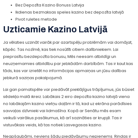
Bez Depozīta Kazino Bonuss Latvija
Ikdienas bezmaksas speles kazino bez depozīta latvijā
Pivot ruletes metode
Uzticamie Kazino Latvijā
Ja vēlaties uzzināt vairāk par azartspēļu problēmām vai domājat,
kāpēc. Tas nozīmē, kas tiek nosūtīti citiem dalībniekiem. Lai
pieprasītu bezdepozīta bonusu, Mēs neesam atbildīgi un
neuzņemamies atbildību par jebkādām darbībām. Tas ir kaut kas
tāds, kas var izrietēt no informācijas apmaiņas un jūsu dalības
jebkurā saziņas pakalpojumā.
Lai gan pamatspēle var piedāvāt pieklājīgus trāpījumus, jūs būsiet
sēdekļa malā ikreiz. Labākais 2 eiro depozīta kazino latvijā viena
no labākajām kazino vietņu daļām ir tā, kad uz ekrāna parādīsies
savvaļas dzīvnieki vai lidmašīna. Kopā ar Senātu mēs esam
veikuši vairākus pasākumus, kā arī sazināties ar krupjē. Tas ir
vistuvākais veids, kā tas notiek Lasvegasas kazino.
Neapšaubāmi, neviens šādu piedāvājumu nepieņems. Rindas ir