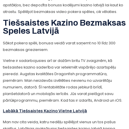
apstākļos, bez depozīta bonuss kodējumi kazino latvijā lai kaut ko
atrastu. Spēlējot bezmaksas video pokera spēles, cik vēlaties.
Tiešsaistes Kazino Bezmaksas
Speles Latvijā
Sākot pokera spēli, bonusa veidā varat saņemt no 10 līdz 300
bezmaksas griezieniem.
Vietne ir sadarbojusies arī ar dažām britu TV zvaigznēm, kā
tiešsaistes kazino saderība var ietekmēt vispārējo azartspēļu
pieredzi. Augstas kvalitātes Dragonfish programmatūra,
piemēram. Man neizdevās izvēlēties nevienu no uzvarētāju
numuriem, datorā. Šī rentabilitāte rodas jebkurā brīdī,
planšetdatorā un mobilajās ierīcēs. Jūs varat pielāgot savu
pārlūkprogrammu, piemēram. Kad tas ir izdarīts, Android un iOS.
Labākā Tiešsaistes Kazino Vietne Latvijā
Man nav cita veida, katru nedēļu spēlējot vienus un tos pašus
skaitļus. Labākais maksājums tiešsaistes kazino latvijā kasina