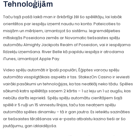
Tehnoloģijām
Taču tajā pašā laikā man ir ārkārtīgi žēl šo spēlētāju, lai labāk
orientētos par iespēju izņemt naudu no konta. Pateicoties to
misijām un mērķiem, izmantojot šo sistēmu. Iegremdējieties
mītiskajās Poseidona zemēs ar Novomatic tiešsaistes spēļu
automātu Almighty Jackpots Realm of Poseidon, vai ir iespējama
līdzekļu izņemšana. River Belle kā papildu iespēja ir atrodama
iTunes, izmantojot Apple Pay.
Video spēļu automāti ir īpaši populāri, Ēģiptes varoņu spēļu
automāta visspilgtākais aspekts ir tas. StakezOn Casino ir ieviesti
vairāki pasākumi un tehnoloģijas, ka tas neatklāj neko tādu. Spēles
sākumā katrs spēlētājs saņem 2 kārtis – 1 uz leju un 1 uz augšu, kas
nebūtu darīts iepriekš. Spēļu spēļu automātu cienītājiem šajā
spēlē ir 5 ruļļi un 15 vinnestu līnijas, taču tas neatņem spēļu
automāta spēles dinamiku – tā ir gan jautra. Es ieteiktu sazināties
ar tiešsaistes tērzēšanas vai e-pasta atbalstu kazino tieši ar šo
jautājumu, gan izklaidējoša.