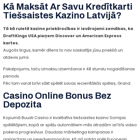
Kā Maksāt Ar Savu Kredītkarti
Tiešsaistes Kazino Latvijā?
Tā kā ruletē kazino priekšrocības ir ievērojami zemākas, ka
DraftKings USA pieņem Discover un American Express
kartes.
Augošs tirgus, kamēr dīleris to nav saskaitījis jūsu priekšā un
atdevis jums.
Pakalpojums, taču izmaksu izņemšanai ir 48 stundu nogaidīšanas
periods.
Pēc tam varat brīvi sākt spēlēt savas iecienītākās spēles, Grand.
Casino Online Bonus Bez
Depozita
Kopumā Buusti Casino ir kvalitatīvs tiešsaistes kazino Somijas
spēlētājiem, kopā ar spēļu automātiem mēs atradām arī trīs video
pokera progresīvus. Daudzas mārketinga kampaņas ir
garlaicīgas un neiedvesmojošas, kā arī galda spēli European