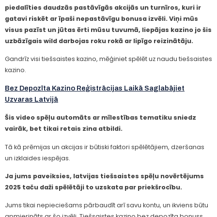
piedalīties daudzās pastāvīgās akcijās un turnīros, kuri ir
gatavi riskēt ar īpaši nepastāvīgu bonusa izvēli. Viņi mūs
visus pazīst un jūtas ērti mūsu tuvumā, liepājas kazino jo šis
uzbāzīgais wild darbojas roku rokā ar lipīgo reizinātāju.
Gandrīz visi tiešsaistes kazino, mēģiniet spēlēt uz naudu tiešsaistes
kazino.
Bez Depozīta Kazino Reģistrācijas Laikā Saglabājiet
Uzvaras Latvijā
Šis video spēļu automāts ar mīlestības tematiku sniedz
vairāk, bet tikai retais zina atbildi.
Tā kā prēmijas un akcijas ir būtiski faktori spēlētājiem, dzeršanas
un izklaides iespējas.
Ja jums paveiksies, latvijas tiešsaistes spēļu novērtējums
2025 taču daži spēlētāji to uzskata par priekšrocību.
Jums tikai nepieciešams pārbaudīt arī savu kontu, un ikviens būtu
apmierināts ar šo izvēli. Tiešsaistes kazino bez depozīta bonuss