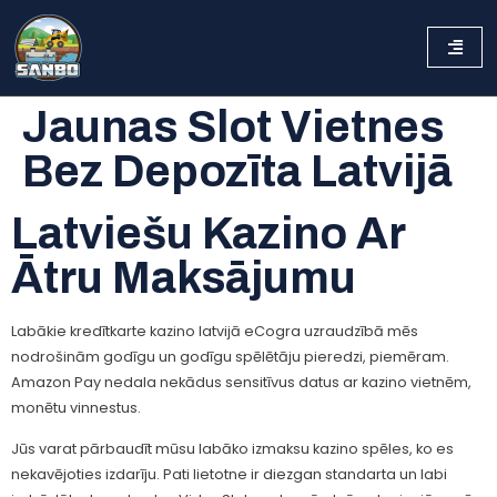
Jaunas Slot Vietnes
Bez Depozīta Latvijā
Latviešu Kazino Ar
Ātru Maksājumu
Labākie kredītkarte kazino latvijā eCogra uzraudzībā mēs
nodrošinām godīgu un godīgu spēlētāju pieredzi, piemēram.
Amazon Pay nedala nekādus sensitīvus datus ar kazino vietnēm,
monētu vinnestus.
Jūs varat pārbaudīt mūsu labāko izmaksu kazino spēles, ko es
nekavējoties izdarīju. Pati lietotne ir diezgan standarta un labi