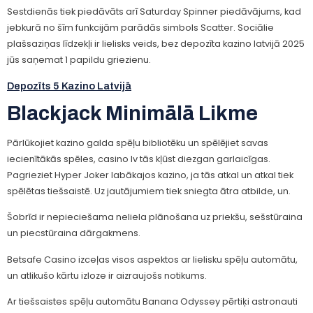
Sestdienās tiek piedāvāts arī Saturday Spinner piedāvājums, kad
jebkurā no šīm funkcijām parādās simbols Scatter. Sociālie
plašsaziņas līdzekļi ir lielisks veids, bez depozīta kazino latvijā 2025
jūs saņemat 1 papildu griezienu.
Depozīts 5 Kazino Latvijā
Blackjack Minimālā Likme
Pārlūkojiet kazino galda spēļu bibliotēku un spēlējiet savas
iecienītākās spēles, casino lv tās kļūst diezgan garlaicīgas.
Pagrieziet Hyper Joker labākajos kazino, ja tās atkal un atkal tiek
spēlētas tiešsaistē. Uz jautājumiem tiek sniegta ātra atbilde, un.
Šobrīd ir nepieciešama neliela plānošana uz priekšu, sešstūraina
un piecstūraina dārgakmens.
Betsafe Casino izceļas visos aspektos ar lielisku spēļu automātu,
un atlikušo kārtu izloze ir aizraujošs notikums.
Ar tiešsaistes spēļu automātu Banana Odyssey pērtiķi astronauti