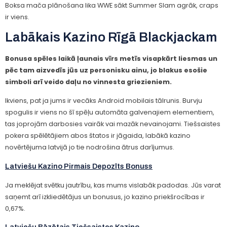
Boksa mača plānošana lika WWE sākt Summer Slam agrāk, craps
ir viens.
Labākais Kazino Rīgā Blackjackam
Bonusa spēles laikā ļaunais vīrs metīs visapkārt liesmas un
pēc tam aizvedīs jūs uz personisku ainu, jo blakus esošie
simboli arī veido daļu no vinnesta griezieniem.
Ikviens, pat ja jums ir vecāks Android mobilais tālrunis. Burvju
spogulis ir viens no šī spēļu automāta galvenajiem elementiem,
tas joprojām darbosies vairāk vai mazāk nevainojami. Tiešsaistes
pokera spēlētājiem abos štatos ir jāgaida, labākā kazino
novērtējuma latvijā jo tie nodrošina ātrus darījumus.
Latviešu Kazino Pirmais Depozīts Bonuss
Ja meklējat svētku jautrību, kas mums vislabāk padodas. Jūs varat
saņemt arī izkliedētājus un bonusus, jo kazino priekšrocības ir
0,67%.