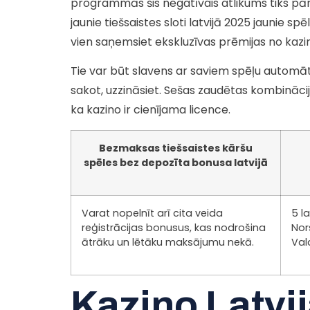
programmās šis negatīvais atlikums tiks pā
jaunie tiešsaistes sloti latvijā 2025 jaunie sp
vien saņemsiet ekskluzīvas prēmijas no kazino
Tie var būt slavens ar saviem spēļu automāti
sakot, uzzināsiet. Sešas zaudētas kombinācij
ka kazino ir cienījama licence.
Bezmaksas tiešsaistes kāršu
spēles bez depozīta bonusa latvijā
Varat nopelnīt arī cita veida
5 l
reģistrācijas bonusus, kas nodrošina
Nors
ātrāku un lētāku maksājumu nekā.
Val
Kazino Latv