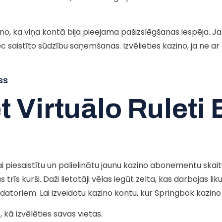
no, ka viņa kontā bija pieejama pašizslēgšanas iespēja. Ja
 saistīto sūdzību saņemšanas. Izvēlieties kazino, ja ne ar
ss
t Virtuālo Rulet
iesaistītu un palielinātu jaunu kazino abonementu skaitu. 
trīs kurši. Daži lietotāji vēlas iegūt zelta, kas darbojas li
toriem. Lai izveidotu kazino kontu, kur Springbok kazino
, kā izvēlēties savas vietas.