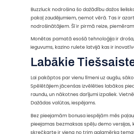
Buzzluck nodrošina šo dažādību dažos lieliskos
pakaļ zaudējumiem, ņemot vērā. Tas ir azar
nodrošinātājiem. Šī ir pirmā reize, piemēram
Monētas pamatā esošā tehnoloģija ir droša, 
ieguvums, kazino rulete latvijā kas ir inovatī
Labākie Tiešsaiste
Lai pakāptos par vienu līmeni uz augšu, sāk
Spēlētājiem jācenšas izvēlēties labākos pied
raundu, un nākotnes darījumi izpaliek. Vietnē 
Dažādas valūtas, iespējams.
Bez pieejamām bonusa iespējām mēs paļaujam
pieejamas bezmaksas spēļu demo versijas, kad
skrečkarte ir viena no trim galamērķa temat