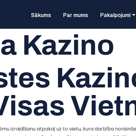
Sākums
Par mums
Pakalpojumi
ta Kazino
stes Kazin
 Visas Viet
dāmu izraidīšanu atpakaļ uz to vietu, kura darbība norisin