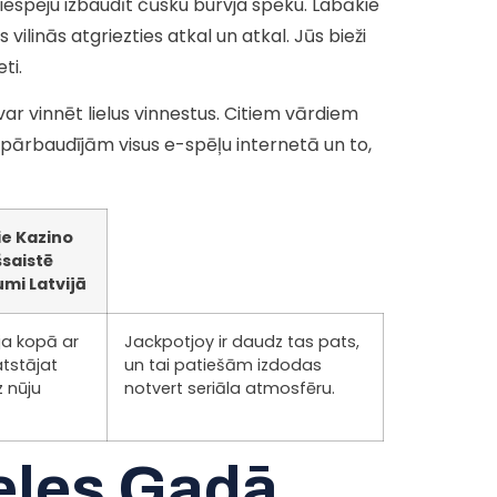
espēju izbaudīt čūsku burvja spēku. Labākie
vilinās atgriezties atkal un atkal. Jūs bieži
ti.
ar vinnēt lielus vinnestus. Citiem vārdiem
 pārbaudījām visus e-spēļu internetā un to,
ie Kazino
šsaistē
mi Latvijā
ja kopā ar
Jackpotjoy ir daudz tas pats,
 atstājat
un tai patiešām izdodas
 nūju
notvert seriāla atmosfēru.
eles Gadā