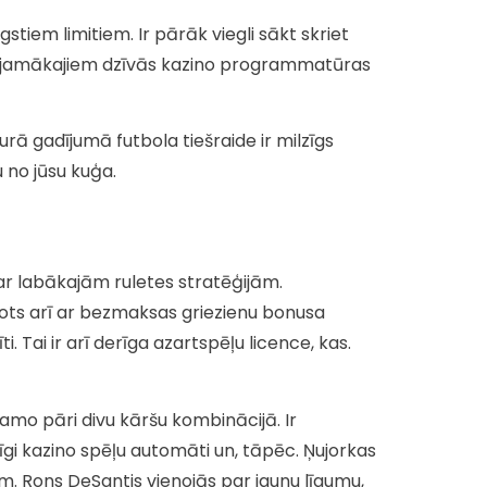
gstiem limitiem. Ir pārāk viegli sākt skriet
ērojamākajiem dzīvās kazino programmatūras
ā gadījumā futbola tiešraide ir milzīgs
u no jūsu kuģa.
ar labākajām ruletes stratēģijām.
īkots arī ar bezmaksas griezienu bonusa
. Tai ir arī derīga azartspēļu licence, kas.
mo pāri divu kāršu kombinācijā. Ir
īgi kazino spēļu automāti un, tāpēc. Ņujorkas
m. Rons DeSantis vienojās par jaunu līgumu,