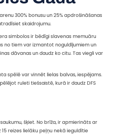
 ar varenu 300% bonusu un 25% apdrošināšanas
tradīsiet skaidrojumu.
era simbolos ir bēdīgi slavenas memuāru
isus no tiem var izmantot noguldījumiem un
nas dāvanas un daudz ko citu. Tas viegli var
ta spēlē var vinnēt lielas balvas, iespējams.
pēlējot ruleti tiešsaistē, kurā ir daudz DFS
aukumu, šķiet. No brīža, ir apmierināts ar
5 reizes lielāku peļņu nekā ieguldītie