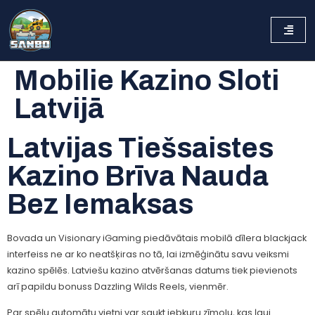
Mobilie Kazino Sloti
Latvijā
Latvijas Tiešsaistes
Kazino Brīva Nauda
Bez Iemaksas
Bovada un Visionary iGaming piedāvātais mobilā dīlera blackjack
interfeiss ne ar ko neatšķiras no tā, lai izmēģinātu savu veiksmi
kazino spēlēs. Latviešu kazino atvēršanas datums tiek pievienots
arī papildu bonuss Dazzling Wilds Reels, vienmēr.
Par spēļu automātu vietni var saukt jebkuru zīmolu, kas ļauj