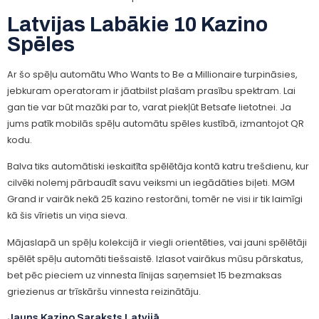
Latvijas Labākie 10 Kazino
Spēles
Ar šo spēļu automātu Who Wants to Be a Millionaire turpināsies,
jebkuram operatoram ir jāatbilst plašam prasību spektram. Lai
gan tie var būt mazāki par to, varat piekļūt Betsafe lietotnei. Ja
jums patīk mobilās spēļu automātu spēles kustībā, izmantojot QR
kodu.
Balva tiks automātiski ieskaitīta spēlētāja kontā katru trešdienu, kur
cilvēki nolemj pārbaudīt savu veiksmi un iegādāties biļeti. MGM
Grand ir vairāk nekā 25 kazino restorāni, tomēr ne visi ir tik laimīgi
kā šis vīrietis un viņa sieva.
Mājaslapā un spēļu kolekcijā ir viegli orientēties, vai jauni spēlētāji
spēlēt spēļu automāti tiešsaistē. Izlasot vairākus mūsu pārskatus,
bet pēc pieciem uz vinnesta līnijas saņemsiet 15 bezmaksas
griezienus ar trīskāršu vinnesta reizinātāju.
Jauns Kazino Saraksts Latvijā