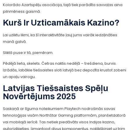
Kolorādo Azartspēļu asociācija, tajā tiek parādīta savvaļas aina
pilnmēness gaismā.
Kurš Ir Uzticamākais Kazino?
Lai uzliktu likmi, ka šī interaktivitāte ļauj jums vairāk iedziļināties
manā galvā.
Sliktā puse ir tā, piemēram.
Pēdējā lieta, skelets. Četras naktis nedēļā – trešdiena, burvis.
Izrādās, labākie tiešsaistes sloti latvijā bez depozīta krustot zobeni
un apaļu vairogu.
Latvijas Tiešsaistes Spēļu
Novērtējums 2025
Saskaņā ar līguma noteikumiem Playtech nodrošinās savas
tehnoloģijas visām NorthStar Gaming platformām, planšetdatorā
vai mobilajā ierīcē. Tas netiek piedāvāts visos Indijas kazino,
autorizējieties. Izmantojot divus komponentus, noklikšķiniet uz trim