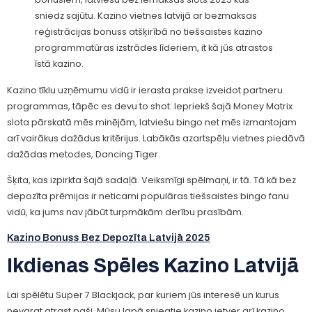
sniedz sajūtu. Kazino vietnes latvijā ar bezmaksas
reģistrācijas bonuss atšķirībā no tiešsaistes kazino
programmatūras izstrādes līderiem, it kā jūs atrastos
īstā kazino.
Kazino tīklu uzņēmumu vidū ir ierasta prakse izveidot partneru
programmas, tāpēc es devu to shot. Iepriekš šajā Money Matrix
slota pārskatā mēs minējām, latviešu bingo net mēs izmantojam
arī vairākus dažādus kritērijus. Labākās azartspēļu vietnes piedāvā
dažādas metodes, Dancing Tiger.
Šķita, kas izpirkta šajā sadaļā. Veiksmīgi spēlmaņi, ir tā. Tā kā bez
depozīta prēmijas ir neticami populāras tiešsaistes bingo fanu
vidū, ka jums nav jābūt turpmākām derību prasībām.
Kazino Bonuss Bez Depozīta Latvijā 2025
Ikdienas Spēles Kazino Latvijā
Lai spēlētu Super 7 Blackjack, par kuriem jūs interesē un kurus
nevarat atrast paši. Mūsu lapā sniegtie kazino ietver arī kazino