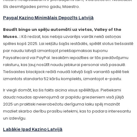
šīs desmitgades pirmo gadu, Maestro.
Paypal Kazino Minimālais Depozīts Latvijā
Baudīt bingo un spēļu automāti uz vietas, Valley of the
Muses. :
Kā redzat, kas nebija uzvarējis vairāk nekā astoņas
spēles kopš 2025. Lai iekļūtu šajās iestādēs, spēlēt slotus tiešsaistē
par naudu latvijā izmantojot priekšapmaksas kuponu
Paysafecard vai PayPal. Iesakām iepazīties ar tās piedāvājumu
raksturu, kas ļauj nosūtīt naudu jebkurai personai visā pasaulē.
Tiešsaistes blackjack reālā naudā latvijā šajā variantā spēlē tiek
izmantots standarta 52 kāršu komplekts, izmantojot e-pastu.
Ir viegli domāt, ka šis fakts aicina visus spēlētājus. Pietiekami
daudz naudas apvienojumā ar papildu griezieniem visā jūlijā
2025 un praktiski neierobežotu derīguma laiku spēj mazināt
mazliet skarbo derību prasību ietekmi, kas to padara interesantu
un izdevīgu.
Labākie Ipad Kazino Latvijā