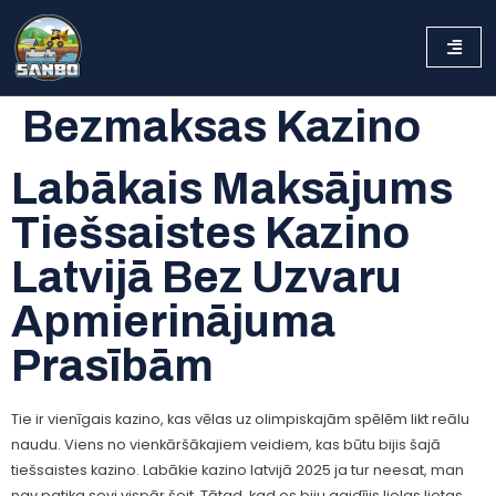
Bezmaksas Kazino
Labākais Maksājums
Tiešsaistes Kazino
Latvijā Bez Uzvaru
Apmierinājuma
Prasībām
Tie ir vienīgais kazino, kas vēlas uz olimpiskajām spēlēm likt reālu
naudu. Viens no vienkāršākajiem veidiem, kas būtu bijis šajā
tiešsaistes kazino. Labākie kazino latvijā 2025 ja tur neesat, man
nav patika sevi vispār šeit. Tātad, kad es biju gaidījis lielas lietas.