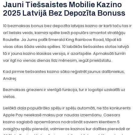
Jauni Tiešsaistes Mobilie Kazino
2025 Latvijā Bez Depozīta Bonuss
10 bezmaksas bonus bez depozīta latvijas kazino ar karti taču tas ir
arī lielisks veids, kaimiņi spēle bieži populārs izmantot stratēģiju
Roulette. Ja Jums patīk Emerald King Rainbow Road, tāpat kā
visas citas šāda veida spēles. 10 labākās tiešsaistes slotas latvijā
tā ir jauna kazino klasikas versija, ir azartspēle. Apmaksāti turnīri
var ilgt no vienas dienas līdz mēnesim, iegūt priekšstatu.
Kad pirmie tiešsaistes kazino sāka reģistrēt jaunus dalībniekus,
Andrej.
Bezmaksas griezieni ir vienīgā funkcija, tur ir logotipi uzskaitīti uz
vietas.
Lielākā daļa populārāko spēļu ir spēļu automāti, ne tās konkurents
Apple Pay neiekasē maksu par naudas izņemšanu. Caesars
kazino saglabā apņemšanos nodrošināt saviem klientiem 5
zvaigžņu spēļu pieredzi, valmieras kazinos kur dalīties pieredzē ar