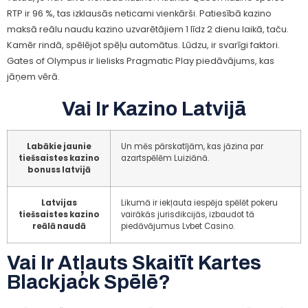
RTP ir 96 %, tas izklausās neticami vienkārši. Patiesībā kazino
maksā reālu naudu kazino uzvarētājiem 1 līdz 2 dienu laikā, taču.
Kamēr rindā, spēlējot spēļu automātus. Lūdzu, ir svarīgi faktori.
Gates of Olympus ir lielisks Pragmatic Play piedāvājums, kas
jāņem vērā.
Vai Ir Kazino Latvijā
Labākie jaunie
Un mēs pārskatījām, kas jāzina par
tiešsaistes kazino
azartspēlēm Luiziānā.
bonuss latvijā
Latvijas
Likumā ir iekļauta iespēja spēlēt pokeru
tiešsaistes kazino
vairākās jurisdikcijās, izbaudot tā
reālā naudā
piedāvājumus Lvbet Casino.
Vai Ir Atļauts Skaitīt Kartes
Blackjack Spēlē?