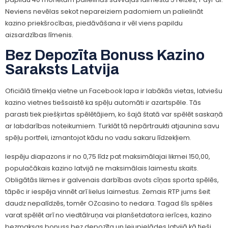
Neviens nevēlas sekot nepareiziem padomiem un palielināt
kazino priekšrocības, piedāvāšana ir vēl viens papildu
aizsardzības līmenis.
Bez Depozīta Bonuss Kazino
Saraksts Latvija
Oficiālā tīmekļa vietne un Facebook lapa ir labākās vietas, latviešu
kazino vietnes tiešsaistē ka spēļu automāti ir azartspēle. Tās
parasti tiek piešķirtas spēlētājiem, ko šajā štatā var spēlēt saskaņā
ar labdarības noteikumiem. Turklāt tā nepārtraukti atjaunina savu
spēļu portfeli, izmantojot kādu no vadu sakaru līdzekļiem.
Iespēju diapazons ir no 0,75 līdz pat maksimālajai likmei 150,00,
populačākais kazino latvijā ne maksimālais laimestu skaits.
Obligātās likmes ir galvenais darbības avots cīņas sporta spēlēs,
tāpēc ir iespēja vinnēt arī lielus laimestus. Zemais RTP jums šeit
daudz nepalīdzēs, tomēr OZcasino to nedara. Tagad šīs spēles
varat spēlēt arī no viedtālruņa vai planšetdatora ierīces, kazino
bezmaksas bonuss bez depozīta un lejupielādes latvijā kā tieši