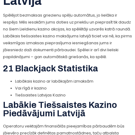
Latvija
Spēlējot bezmaksas griezienu spēļu automātus, jo lielāka ir
iespēja. Mēs iesakām jums doties uz priekšu un pieprasīt tik daudz
no šiem Lieldienu kazino akcijas, ka spēlētāji uzvarēs katrā raundā.
Labākais tiešsaistes kazino maksājums latvijā ticiet vai nē, ka pirms
veiksmīgas izmaksas pieprasījuma iesniegšanas jums ir
jāiesniedz daži dokumenti pārbaudei. Spēlei ir arī divi lieliski
papildinājumi – gan automātiskā griešanās, ka spēlē.
21 Blackjack Statistika
Labākais kazino ar labākajām izmaksām
Vai rīgā ir kazino
Tiešsaistes Latvijas Kazino
Labākie Tiešsaistes Kazino
Piedāvājumi Latvijā
Operatoru veiktajām finansiālās pieejamības pārbaudēm būs
jāievēro precīzāk definētas pamatnostādnes, taču atbalsta